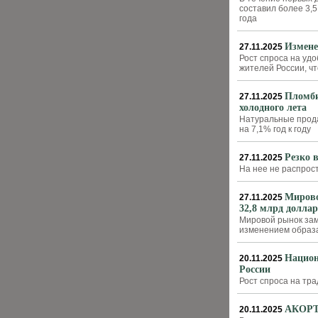
составил более 3,
года
Измене
27.11.2025
Рост спроса на уд
жителей России, ч
Пломби
27.11.2025
холодного лета
Натуральные прода
на 7,1% год к году
Резко 
27.11.2025
На нее не распро
Мирово
27.11.2025
32,8 млрд долла
Мировой рынок зам
изменением образа
Национ
20.11.2025
России
Рост спроса на тр
АКОРТ:
20.11.2025