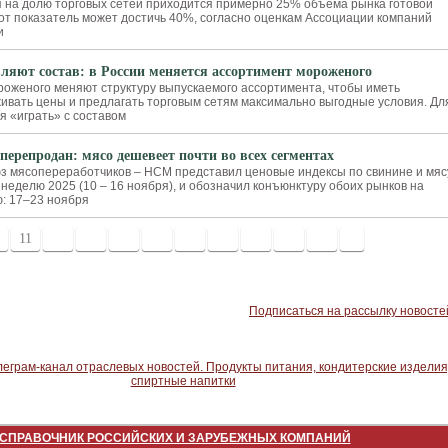
 на долю торговых сетей приходится примерно 25% объема рынка готовой
этот показатель может достичь 40%, согласно оценкам Ассоциации компаний
и
ляют состав: в России меняется ассортимент мороженого
оженого меняют структуру выпускаемого ассортимента, чтобы иметь
ивать цены и предлагать торговым сетям максимально выгодные условия. Дл
я «играть» с составом
перепродан: мясо дешевеет почти во всех сегментах
 мясопереработчиков – НСМ представил ценовые индексы по свинине и мяс
 неделю 2025 (10 – 16 ноября), и обозначил конъюнктуру обоих рынков на
: 17–23 ноября
11
12
13
14
15
16
17
18
19
20
>
Подписаться на рассылку новосте
СПРАВОЧНИК РОССИЙСКИХ И ЗАРУБЕЖНЫХ КОМПАНИЙ