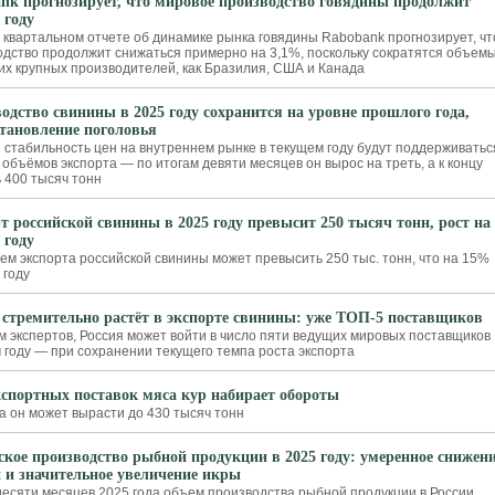
nk прогнозирует, что мировое производство говядины продолжит
 году
 квартальном отчете об динамике рынка говядины Rabobank прогнозирует, чт
водство продолжит снижаться примерно на 3,1%, поскольку сократятся объем
ких крупных производителей, как Бразилия, США и Канада
одство свинины в 2025 году сохранится на уровне прошлого года,
становление поголовья
и стабильность цен на внутреннем рынке в текущем году будут поддерживатьс
 объёмов экспорта — по итогам девяти месяцев он вырос на треть, а к концу
 400 тысяч тонн
т российской свинины в 2025 году превысит 250 тысяч тонн, рост на
 году
ем экспорта российской свинины может превысить 250 тыс. тонн, что на 15%
 году
 стремительно растёт в экспорте свинины: уже ТОП-5 поставщиков
м экспертов, Россия может войти в число пяти ведущих мировых поставщиков
м году — при сохранении текущего темпа роста экспорта
кспортных поставок мяса кур набирает обороты
а он может вырасти до 430 тысяч тонн
ское производство рыбной продукции в 2025 году: умеренное снижени
и и значительное увеличение икры
десяти месяцев 2025 года объем производства рыбной продукции в России