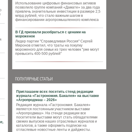
Использование цифровых финансовых активов
позволило группе компаний «Дамате» за два года
о
привлечь значительные инвестиции в размере 2,5
ы
млрд рублей, что стало важным шагом в
финансировании агропромышленного комплекса
В ГД призвали разобраться с ценами на
мороженое
я
Лидер партии "Справедливая Россия" Сергей
Миронов отметил, что траты на покупку
мороженого для семьи из трех человек "уже могут
превысить 400-500 рублей"
ПОПУЛЯРНЫЕ СТАТЬИ
Приглашаем всех посетить стенд редакции
журнала «Гастрономия. Бакалея» на выставке
«Агропродмаш – 2026»
Редакция журнала «Гастрономия. Бакалея»
является постоянным участником выставки
«Агропродмаш». На стенде редакции все
посетители выставки могут стать обладателями
свежих выпусков наших отраслевых журналов и
е,
каталогов, а также оформить подписки на
отласлевые новостные ленты и дайджесты.