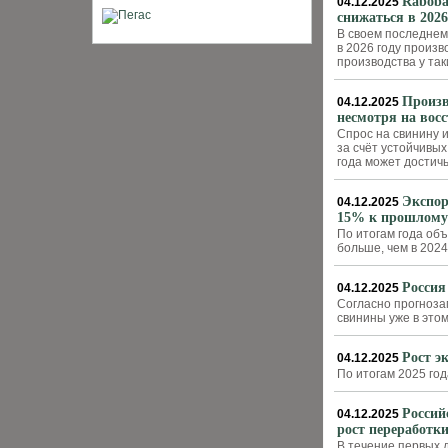
Raboba
04.12.2025
снижаться в 2026
В своем последнем
в 2026 году произ
производства у та
Произв
04.12.2025
несмотря на вос
Спрос на свинину 
за счёт устойчивых
года может достичь
Экспор
04.12.2025
15% к прошлому
По итогам года объ
больше, чем в 2024
Россия
04.12.2025
Согласно прогноза
свинины уже в это
Рост э
04.12.2025
По итогам 2025 год
Россий
04.12.2025
рост переработк
В течение первых 