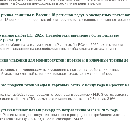
лияет на бюджеты домохозяйств и розничные цены в целом
 рынка свинины в России: 18 регионов ведут в экспортных поставка
ся 18 регионов-доноров, где объем производства свинины превышает местно
о рынке рыбы ЕС, 2025: Потребители выбирают более дешевые
е роста цен
сия опубликовала выпуск отчета «Рынок рыбы ЕС» за 2025 год, в котором
едние тенденции на европейском рынке рыболовства и аквакультуры
ынка упаковки для морепродуктов: прогнозы и ключевые тренды до
его спроса на морепродукты и усиления санитарных требований рынок
й упаковки для этой категории товаров показывает уверенный рост
ne: продажи готовой еды в торговых сетях к концу года вырастут на
e, к концу 2025 года продажи готовой еды в российских FMCG-сетях вырастут
егории в общем в РТО продуктов питания вырастет на 0,3 п.п. до 3,9%
 устанавливает новый рекорд по потреблению мяса в 2025 году
да Россия может достигнуть исторического рекорда по потреблению мяса на
евысив отметку 2024 года в 83 кг, сообщает АКОРТ