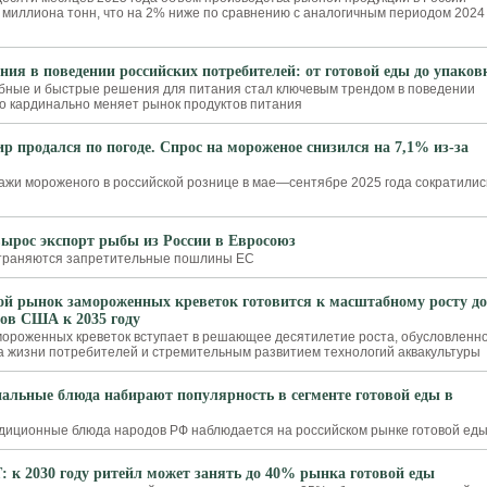
5 миллиона тонн, что на 2% ниже по сравнению с аналогичным периодом 2024
ния в поведении российских потребителей: от готовой еды до упаков
обные и быстрые решения для питания стал ключевым трендом в поведении
то кардинально меняет рынок продуктов питания
р продался по погоде. Спрос на мороженое снизился на 7,1% из-за
жи мороженого в российской рознице в мае—сентябре 2025 года сократилис
вырос экспорт рыбы из России в Евросоюз
страняются запретительные пошлины ЕС
й рынок замороженных креветок готовится к масштабному росту до
ров США к 2035 году
ороженных креветок вступает в решающее десятилетие роста, обусловленн
 жизни потребителей и стремительным развитием технологий аквакультуры
альные блюда набирают популярность в сегменте готовой еды в
адиционные блюда народов РФ наблюдается на российском рынке готовой ед
 к 2030 году ритейл может занять до 40% рынка готовой еды