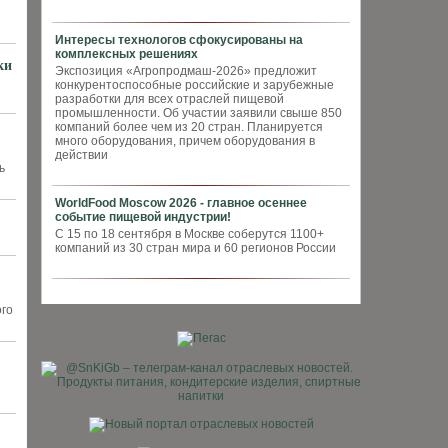
Интересы технологов сфокусированы на
комплексных решениях
ки
Экспозиция «Агропродмаш-2026» предложит
конкурентоспособные российские и зарубежные
разработки для всех отраслей пищевой
промышленности. Об участии заявили свыше 850
компаний более чем из 20 стран. Планируется
много оборудования, причем оборудования в
действии
ь
WorldFood Moscow 2026 - главное осеннее
событие пищевой индустрии!
С 15 по 18 сентября в Москве соберутся 1100+
компаний из 30 стран мира и 60 регионов России
ого
ы