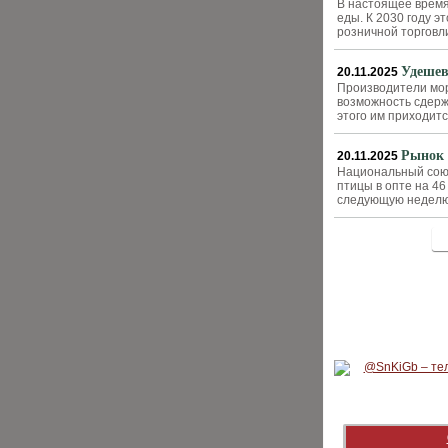
В настоящее время
еды. К 2030 году 
розничной торговл
Удешев
20.11.2025
Производители мор
возможность сдерж
этого им приходитс
Рынок 
20.11.2025
Национальный союз
птицы в опте на 46
следующую неделю
<