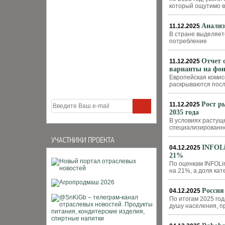
который ощутимо в
Анализ
11.12.2025
В стране выделяет
потребление
Отчет 
11.12.2025
варианты на фон
Европейская комис
раскрываются посл
Рост р
11.12.2025
2035 года
В условиях растущ
специализированно
УЧАСТНИКИ ПРОЕКТА
INFOLi
04.12.2025
21%
По оценкам INFOLin
на 21%, а доля кат
Россия
04.12.2025
По итогам 2025 го
душу населения, пр