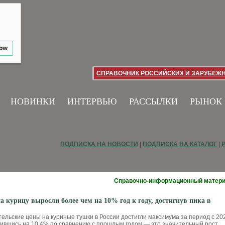
low
СПРАВОЧНИК РОССИЙСКИХ И ЗАРУБЕЖ
НОВИНКИ
ИНТЕРВЬЮ
РАССЫЛКИ
РЫНОК
ПОДПИСКА НА НОВОСТИ
|
ПОДПИСКА НА КАТАЛОГ
|
Справочно-информационный матер
а курицу выросли более чем на 10% год к году, достигнув пика в
тельские цены на куриные тушки в России достигли максимума за период с 20
ичившись на 10,4% по сравнению с прошлым годом — это значительный рост,