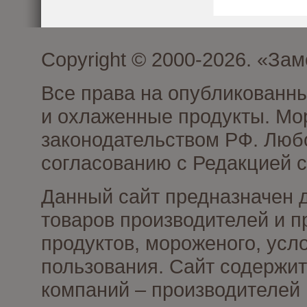
Copyright © 2000-2026. «З
Все права на опубликованн
и охлаженные продукты. Мо
законодательством РФ. Люб
согласованию с Редакцией с
Данный сайт предназначен 
товаров производителей и 
продуктов, мороженого, усл
пользования. Сайт содержи
компаний – производителей 