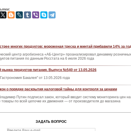
зьями:
трее многих продуктов: мороженая треска и минтай прибавили 14% за го
ческий центр агробизнеса «АБ-Центр» проанализировал динамику розничны
дуктов питания по данным Росстата на 6 июля 2026 года
 рынка продуктов питания. Выпуск №540 от 13.05.2026
Гастрономия Бакалея" от 13.05.2026 года
кон о порядке раскрытия налоговой тайны для контроля за ценами
ладимир Путин подписал закон, который вводит систему мониторинга цен на
 товары по всей цепочке их движения — от производителя до магазина
ЗАДАТЬ ВОПРОС