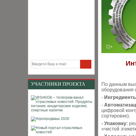
Ин
УЧАСТНИКИ ПРОЕКТА
По данным выс
оборудования 
-
Ингредиенты
-
Автоматизац
цифровой конт
сортировке).
- Упаковку:
реш
«чистой этикет