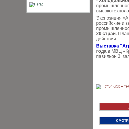
- Холодильно
промышленного
высокотехноло
Экспозиция «А
российские и 
промышленност
20 стран.
План
действии.
Выставка "Аг
года
в МВЦ «Кр
павильон 3, за
СМОТР