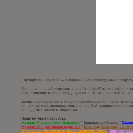
Copyright © 2000-2026. «Замороженные и охлажденные продукт
Все права на опубликованные на сайте
https://frozen.snkigb.ru
и к
использование материалов допускается только по согласованию 
Данный сайт предназначен для информирования посетителей са
ценах и скидках, правилах пользования. Сайт содержит информа
проводимых такими компаниями.
Наши интернет-ресурсы:
Журнал «Гастрономия. Бакалея»
*
Консервный бизнес
*
Замор
Журнал «Кондитерские изделия»
*
Шоколад. Шоколадные ко
Мучные кондитерские изделия. Выпечка. Торты
*
Кондитерски