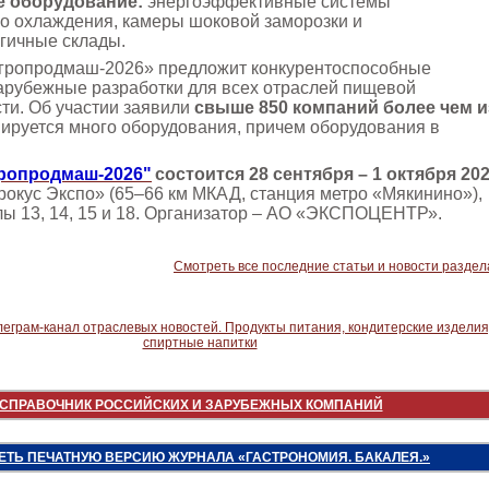
е оборудование:
энергоэффективные системы
 охлаждения, камеры шоковой заморозки и
гичные склады.
гропродмаш-2026» предложит конкурентоспособные
зарубежные разработки для всех отраслей пищевой
и. Об участии заявили
свыше 850 компаний более чем и
ируется много оборудования, причем оборудования в
ропродмаш-2026"
состоится 28 сентября – 1 октября 20
окус Экспо» (65–66 км МКАД, станция метро «Мякинино»),
лы 13, 14, 15 и 18. Организатор – АО «ЭКСПОЦЕНТР».
Смотреть все последние статьи и новости раздел
СПРАВОЧНИК РОССИЙСКИХ И ЗАРУБЕЖНЫХ КОМПАНИЙ
ЕТЬ ПЕЧАТНУЮ ВЕРСИЮ ЖУРНАЛА «ГАСТРОНОМИЯ. БАКАЛЕЯ.»