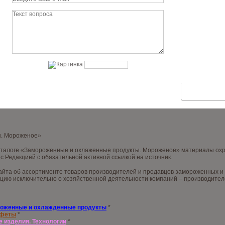
ы. Мороженое»
аталоге «Замороженные и охлаженные продукты. Мороженое» материалы охра
с Редакцией с обязательной активной ссылкой на источник.
йта об ассортименте товаров производителей и продавцов замороженных и х
цию исключительно о хозяйственной деятельности компаний – производителе
оженные и охлажденные продукты
*
нфеты
*
е изделия. Технологии
*