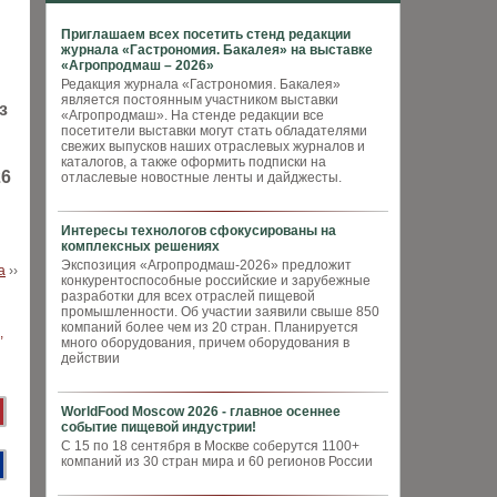
Приглашаем всех посетить стенд редакции
журнала «Гастрономия. Бакалея» на выставке
«Агропродмаш – 2026»
Редакция журнала «Гастрономия. Бакалея»
является постоянным участником выставки
з
«Агропродмаш». На стенде редакции все
посетители выставки могут стать обладателями
свежих выпусков наших отраслевых журналов и
каталогов, а также оформить подписки на
26
отласлевые новостные ленты и дайджесты.
Интересы технологов сфокусированы на
комплексных решениях
Экспозиция «Агропродмаш-2026» предложит
а
››
конкурентоспособные российские и зарубежные
разработки для всех отраслей пищевой
промышленности. Об участии заявили свыше 850
компаний более чем из 20 стран. Планируется
много оборудования, причем оборудования в
действии
WorldFood Moscow 2026 - главное осеннее
событие пищевой индустрии!
С 15 по 18 сентября в Москве соберутся 1100+
компаний из 30 стран мира и 60 регионов России