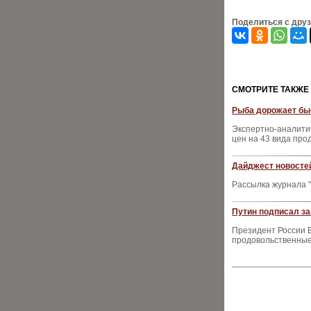
Поделиться с дру
CМОТРИТЕ ТАКЖЕ
Рыба дорожает быс
Экспертно-аналити
цен на 43 вида про
Дайджест новостей
Рассылка журнала "
Путин подписал за
Президент России В
продовольственные