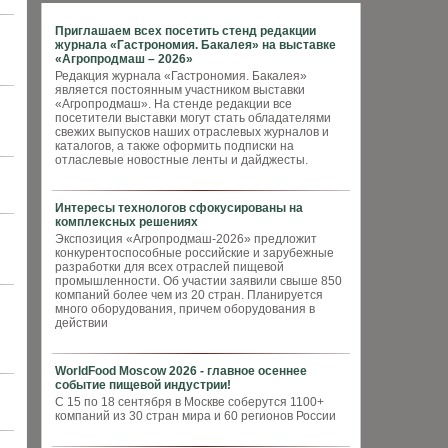
Приглашаем всех посетить стенд редакции
журнала «Гастрономия. Бакалея» на выставке
«Агропродмаш – 2026»
Редакция журнала «Гастрономия. Бакалея»
является постоянным участником выставки
«Агропродмаш». На стенде редакции все
посетители выставки могут стать обладателями
свежих выпусков наших отраслевых журналов и
каталогов, а также оформить подписки на
отласлевые новостные ленты и дайджесты.
Интересы технологов сфокусированы на
комплексных решениях
Экспозиция «Агропродмаш-2026» предложит
конкурентоспособные российские и зарубежные
разработки для всех отраслей пищевой
промышленности. Об участии заявили свыше 850
компаний более чем из 20 стран. Планируется
много оборудования, причем оборудования в
действии
WorldFood Moscow 2026 - главное осеннее
событие пищевой индустрии!
С 15 по 18 сентября в Москве соберутся 1100+
компаний из 30 стран мира и 60 регионов России