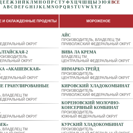
Д
Е
Ё
Ж
З
И
Й
К
Л
М
Н
О
П
Р
С
Т
У
Ф
Х
Ц
Ч
Ш
Щ
Ы
Э
Ю
Я
ВСЕ
A
B
C
D
E
F
G
H
I
J
K
L
M
N
O
P
Q
R
S
T
U
V
W
X
Y
Z
 И ОХЛАЖДЕННЫЕ ПРОДУКТЫ
МОРОЖЕНОЕ
АЙС
ПРОИЗВОДИТЕЛЬ, ВЛАДЕЛЕЦ ТМ
ЕДЕРАЛЬНЫЙ ОКРУГ
ПРИВОЛЖСКИЙ ФЕДЕРАЛЬНЫЙ ОКРУГ
ЛТАЙСКАЯ-2
ВИВА ЛА КРЕМА
РОИЗВОДИТЕЛЬ
ВЛАДЕЛЕЦ ТМ
ЕРАЛЬНЫЙ ОКРУГ
ЦЕНТРАЛЬНЫЙ ФЕДЕРАЛЬНЫЙ ОКРУГ
КА «АКАШЕВСКАЯ»
ИНМАРКО-ТРЕЙД
Ь
ПРОИЗВОДИТЕЛЬ
ЕДЕРАЛЬНЫЙ ОКРУГ
ЦЕНТРАЛЬНЫЙ ФЕДЕРАЛЬНЫЙ ОКРУГ
ИЕ ГРАНУЛИРОВАННЫЕ
КИРОВСКИЙ ХЛАДОКОМБИНАТ
ПРОИЗВОДИТЕЛЬ
ПРИВОЛЖСКИЙ ФЕДЕРАЛЬНЫЙ ОКРУГ
, ВЛАДЕЛЕЦ ТМ
ЕДЕРАЛЬНЫЙ ОКРУГ
КОРЕНОВСКИЙ МОЛОЧНО-
КОНСЕРВНЫЙ КОМБИНАТ
Ь
ПРОИЗВОДИТЕЛЬ
ЕДЕРАЛЬНЫЙ ОКРУГ
ЮЖНЫЙ ФЕДЕРАЛЬНЫЙ ОКРУГ
ЕК»
КУРСКИЙ ХЛАДОКОМБИНАТ
, ВЛАДЕЛЕЦ ТМ
ПРОИЗВОДИТЕЛЬ