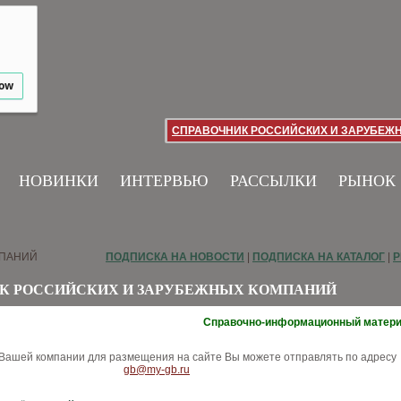
low
СПРАВОЧНИК РОССИЙСКИХ И ЗАРУБЕЖ
НОВИНКИ
ИНТЕРВЬЮ
РАССЫЛКИ
РЫНОК
МПАНИЙ
ПОДПИСКА НА НОВОСТИ
|
ПОДПИСКА НА КАТАЛОГ
|
Р
К РОССИЙСКИХ И ЗАРУБЕЖНЫХ КОМПАНИЙ
Справочно-информационный матер
ашей компании для размещения на сайте Вы можете отправлять по адресу
gb@my-gb.ru