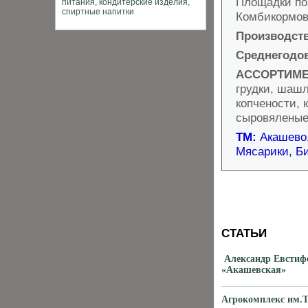
Площадки по
Комбикормов
Производст
Среднегодо
АССОРТИМЕ
грудки, шашл
копчености, 
сыровяленые 
ТМ:
Акашево
Мясарики, Би
СТАТЬИ
Александр Евстиф
«Акашевская»
Агрокомплекс им.Т