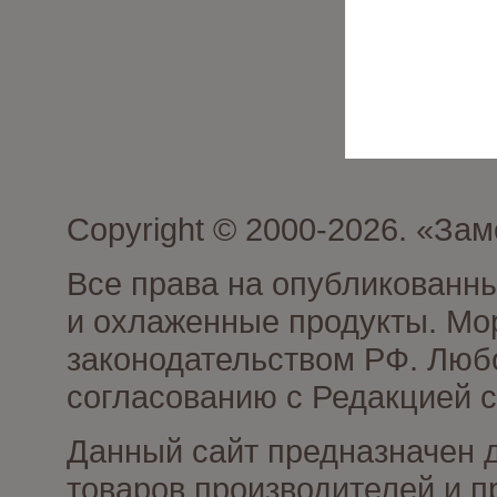
Copyright © 2000-2026. «З
Все права на опубликованн
и охлаженные продукты. Мо
законодательством РФ. Люб
согласованию с Редакцией с
Данный сайт предназначен 
товаров производителей и 