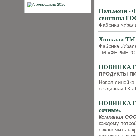
Пельмени «
свинины ГО
Фабрика «Урал
Хинкали Т
Фабрика «Урал
ТМ «ФЕРМЕРС
НОВИНКА ГОД
ПРОДУКТЫ П
Новая линейка
созданная ГК «
НОВИНКА ГОД
сочные»
Компания ООО
каждому потреб
сэкономить в к