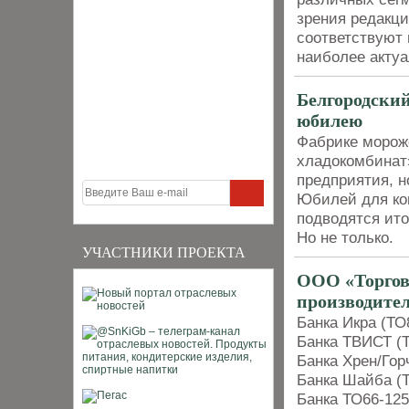
зрения редакци
соответствуют 
наиболее акту
Белгородский
юбилею
Фабрике морож
хладокомбинат»
предприятия, н
Юбилей для ком
подводятся ито
Но не только.
УЧАСТНИКИ ПРОЕКТА
ООО «Торгов
производите
Банка Икра (ТО
Банка ТВИСТ (
Банка Хрен/Гор
Банка Шайба (Т
Банка ТО66-125