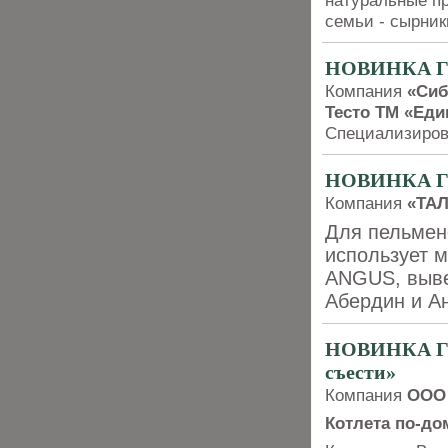
натуральные пр
семьи - сырник
НОВИНКА ГО
Компания
«Сиб
Тесто ТМ «Ед
Специализиров
НОВИНКА ГО
Компания
«ТА
Для пельмен
использует 
ANGUS, выве
Абердин и А
НОВИНКА ГО
съести»
Компания
ООО
Котлета по-д