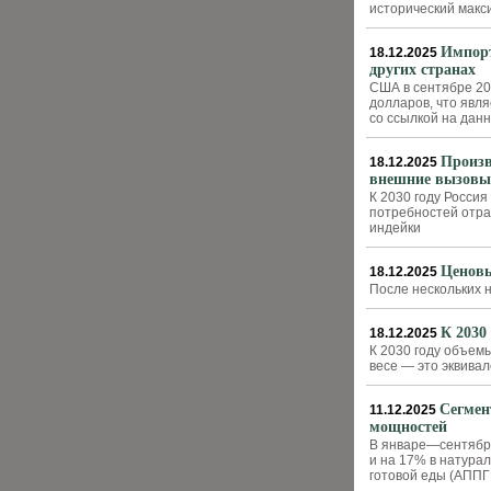
исторический макс
Импорт
18.12.2025
других странах
США в сентябре 20
долларов, что явл
со ссылкой на дан
Произв
18.12.2025
внешние вызовы
К 2030 году Росси
потребностей отра
индейки
Ценовы
18.12.2025
После нескольких 
К 2030
18.12.2025
К 2030 году объем
весе — это эквива
Сегмен
11.12.2025
мощностей
В январе—сентябре
и на 17% в натура
готовой еды (АППГ