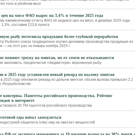
сяч тонн в убойном весе
 цен на мясо ФАО вырос на 3,4% в течение 2025 года
му ежемесячному отчету ФАО об индексе цен на мясо, в декабре 2025 года
 1,3%, составив 123,6 пункта
ную рыбу потеснила продукция более глубокой переработки
тр Рыбного союза традиционно изучил динамику производства продукции из
 — на этот раз за январь-ноябрь 2025 г
не меняют треску на минтая, но от семги не отказываются
ли экономить, предпочитая «бюджетную» мороженую рыбу
ии в 2025 году установлен новый рекорд по вылову минтая
 в 2025 году обновили рекорд по добыче минтая: объем вылова превысил 2,1
о Росрыболовство
 консервы. Паштеты российского производства. Рейтинг
ендов в интернете
аствовало 30 ТМ паштетов российского производства
готовой еды начал замедляться
 индустрией общепита плюс ему не хватает мощностей
а РФ от экспорта мороженого за 10 месяцев выросла на 30% почти 