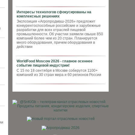
Интересы технологов сфокусированы на
комплексных решениях
Экспозиция «Агропродмаш-2026» предложит
конкурентоспособные российские и зарубежные
и
разработки для всех отраслей пищевой
промышленности. Об участии заявили свыше 850
компаний более чем из 20 стран. Планируется
много оборудования, причем оборудования в
действии
WorldFood Moscow 2026 - главное осеннее
событие пищевой индустрии!
С 15 по 18 сентября в Москве соберутся 1100+
компаний из 30 стран мира и 60 регионов России
ии