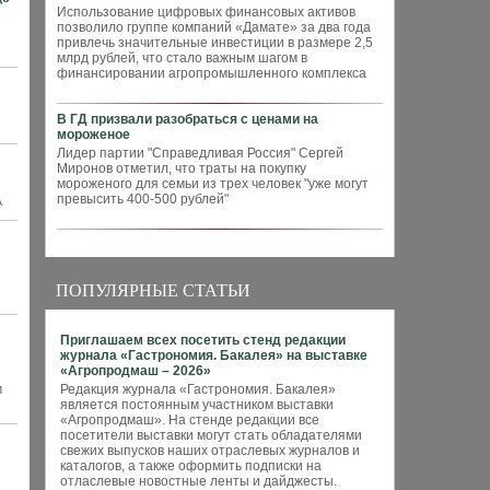
Использование цифровых финансовых активов
позволило группе компаний «Дамате» за два года
привлечь значительные инвестиции в размере 2,5
млрд рублей, что стало важным шагом в
финансировании агропромышленного комплекса
В ГД призвали разобраться с ценами на
мороженое
Лидер партии "Справедливая Россия" Сергей
Миронов отметил, что траты на покупку
мороженого для семьи из трех человек "уже могут
превысить 400-500 рублей"
А
ПОПУЛЯРНЫЕ СТАТЬИ
Приглашаем всех посетить стенд редакции
журнала «Гастрономия. Бакалея» на выставке
«Агропродмаш – 2026»
м
Редакция журнала «Гастрономия. Бакалея»
является постоянным участником выставки
«Агропродмаш». На стенде редакции все
посетители выставки могут стать обладателями
свежих выпусков наших отраслевых журналов и
каталогов, а также оформить подписки на
отласлевые новостные ленты и дайджесты.