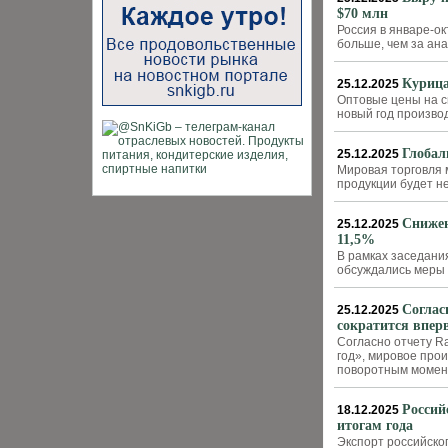
$70 млн
Россия в январе-ок
больше, чем за ан
Курица
25.12.2025
Оптовые цены на св
новый год произво
Глобал
25.12.2025
Мировая торговля 
продукции будет н
Снижен
25.12.2025
11,5%
В рамках заседани
обсуждались меры
Соглас
25.12.2025
сократится вперв
Согласно отчету R
год», мировое прои
поворотным момен
Россий
18.12.2025
итогам года
Экспорт российско