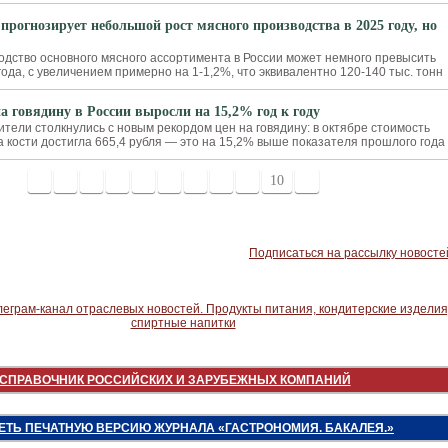
 прогнозирует небольшой рост мясного производства в 2025 году, но
водство основного мясного ассортимента в России может немного превысить
ода, с увеличением примерно на 1-1,2%, что эквивалентно 120-140 тыс. тонн
а говядину в России выросли на 15,2% год к году
тели столкнулись с новым рекордом цен на говядину: в октябре стоимость
а кости достигла 665,4 рубля — это на 15,2% выше показателя прошлого года
1
2
3
4
5
6
7
8
9
10
>
Подписаться на рассылку новосте
СПРАВОЧНИК РОССИЙСКИХ И ЗАРУБЕЖНЫХ КОМПАНИЙ
ЕТЬ ПЕЧАТНУЮ ВЕРСИЮ ЖУРНАЛА «ГАСТРОНОМИЯ. БАКАЛЕЯ.»