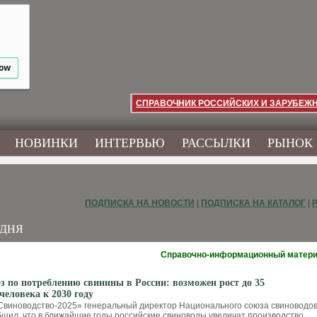
low
СПРАВОЧНИК РОССИЙСКИХ И ЗАРУБЕЖ
НОВИНКИ
ИНТЕРВЬЮ
РАССЫЛКИ
РЫНОК
ПОДПИСКА НА НОВОСТИ
|
ПОДПИСКА НА КАТАЛОГ
|
ОДНЯ
Справочно-информационный матер
з по потреблению свинины в России: возможен рост до 35
человека к 2030 году
виноводство-2025» генеральный директор Национального союза свиноводо
щил, что в ближайшие годы российские свиноводы увеличат производство