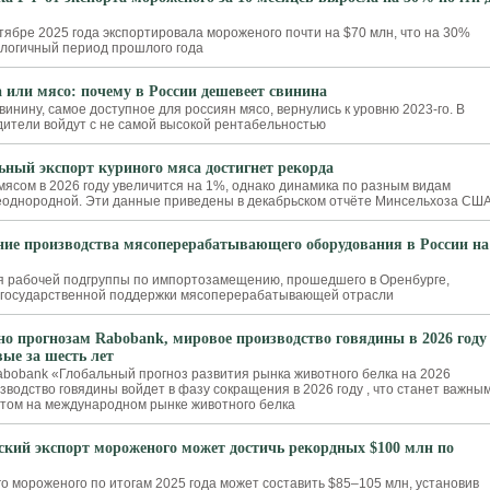
тябре 2025 года экспортировала мороженого почти на $70 млн, что на 30%
алогичный период прошлого года
 или мясо: почему в России дешевеет свинина
инину, самое доступное для россиян мясо, вернулись к уровню 2023-го. В
дители войдут с не самой высокой рентабельностью
ьный экспорт куриного мяса достигнет рекорда
мясом в 2026 году увеличится на 1%, однако динамика по разным видам
еоднородной. Эти данные приведены в декабрьском отчёте Минсельхоза СШ
ие производства мясоперерабатывающего оборудования в России на
я рабочей подгруппы по импортозамещению, прошедшего в Оренбурге,
 государственной поддержки мясоперерабатывающей отрасли
но прогнозам Rabobank, мировое производство говядины в 2026 году
ые за шесть лет
abobank «Глобальный прогноз развития рынка животного белка на 2026
зводство говядины войдет в фазу сокращения в 2026 году , что станет важны
том на международном рынке животного белка
ский экспорт мороженого может достичь рекордных $100 млн по
го мороженого по итогам 2025 года может составить $85–105 млн, установив