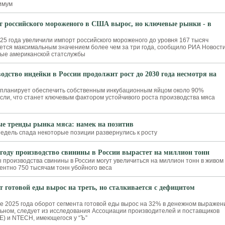
имум
 российского мороженого в США вырос, но ключевые рынки - в
25 года увеличили импорт российского мороженого до уровня 167 тысяч
яется максимальным значением более чем за три года, сообщило РИА Новост
ные американской статслужбы
одство индейки в России продолжит рост до 2030 года несмотря на
я планирует обеспечить собственным инкубационным яйцом около 90%
сли, что станет ключевым фактором устойчивого роста производства мяса
е тренды рынка мяса: намек на позитив
недель спада некоторые позиции развернулись к росту
 году производство свинины в России вырастет на миллион тонн
ы производства свинины в России могут увеличиться на миллион тонн в живом
лентно 750 тысячам тонн убойного веса
т готовой еды вырос на треть, но сталкивается с дефицитом
 2025 года оборот сегмента готовой еды вырос на 32% в денежном выражен
льном, следует из исследования Ассоциации производителей и поставщиков
Е) и NTECH, имеющегося у “Ъ”