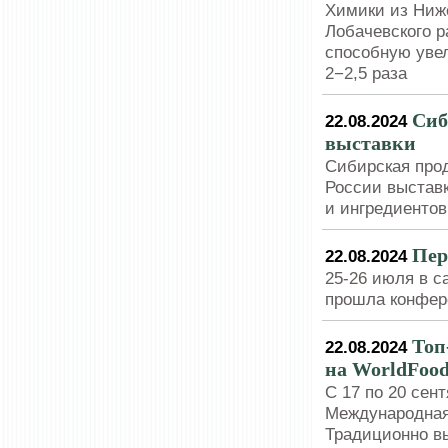
Химики из Ниже
Лобачевского 
способную увел
2−2,5 раза
Сиб
22.08.2024
выставки
Сибирская прод
России выставк
и ингредиенто
Пер
22.08.2024
25-26 июля в с
прошла конфер
Топ
22.08.2024
на WorldFood
С 17 по 20 cент
Международная
Традиционно в