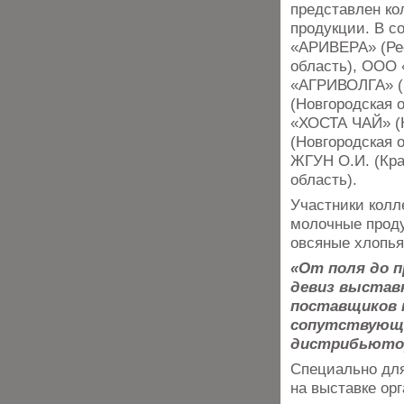
представлен ко
продукции. В с
«АРИВЕРА» (Ре
область), ООО
«АГРИВОЛГА» (
(Новгородская 
«ХОСТА ЧАЙ» (
(Новгородская 
ЖГУН О.И. (Кра
область).
Участники колл
молочные проду
овсяные хлопья,
«От поля до п
девиз выставк
поставщиков 
сопутствующе
дистрибьютор
Специально для
на выставке ор