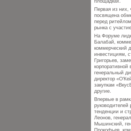
площадках.
Первая из них,
посвящена обме
перед ритейлом
рынка с участи
На Форуме лиде
Балабай, комме
коммерческий д
инвестициям, с
Григорьев, заме
корпоративной 
генеральный ди
директор «О'Ке
закупкам «Вкус
другие.
Впервые в рамк
руководителей 
тенденции и ст
Леонов, генера
Мышинский, ген
Прокофьев, ком