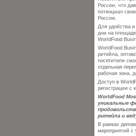
России, что да
потенциал свое
России.
Для удобства и
дни на площадк
WorldFood Busi
WorldFood Busi
ритейла, оптов
посетители смо
отдельная перег
рабочая зона, д
Доступ в World
регистрации с 
WorldFood Mo
уникальные ф
продовольств
ритейла и вед
В рамках делов
мероприятий с 