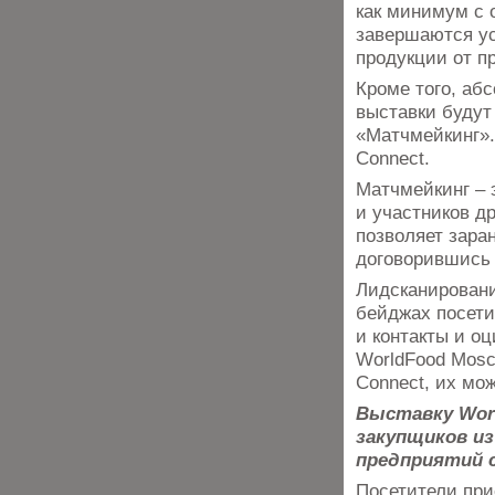
как минимум с 
завершаются ус
продукции от п
Кроме того, аб
выставки будут
«Матчмейкинг».
Connect.
Матчмейкинг – 
и участников д
позволяет зара
договорившись 
Лидсканировани
бейджах посети
и контакты и о
WorldFood Mosc
Connect, их мож
Выставку Wor
закупщиков и
предприятий 
Посетители при