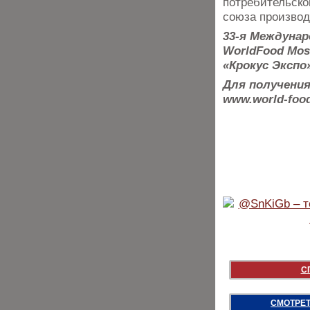
потребительско
союза произво
33-я Междуна
WorldFood Mos
«Крокус Экспо»
Для получения
www.world-foo
С
СМОТРЕТ