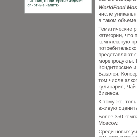
WorldFood Mo
числе уникальн
в таком объеме
Тематические р
категории, что
комплексную п
потребительско
представляют с
морепродукты, 
Кондитерские и
Бакалея, Консе
том числе алко
кулинария, Чай
бизнеса.
К тому же, тол
вживую оценить
Более 350 комп
Moscow.
Среди новых уч