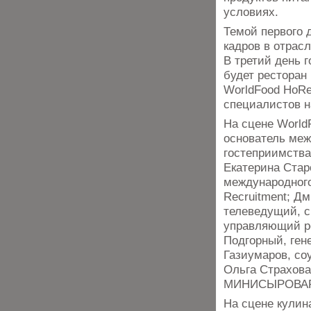
условиях.
Темой первого 
кадров в отрасл
В третий день 
будет ресторан
WorldFood HoRe
специалистов 
На сцене World
основатель меж
гостеприимства
Екатерина Стар
международного
Recruitment; Д
телеведущий, с
управляющий ре
Подгорный, ген
Газиумаров, со
Ольга Страхова
МИНИСЫРОВАРНЯ
На сцене кулин