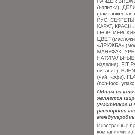
PANZER BREW
(напитки), ДЕ
(замороженная
РУС, СЕКРЕТЫ
КАРАТ, КРАСНЫ
ГЕОРГИЕВСКИЕ
ЦВЕТ (масложи
«ДРУЖБА» (мол
МАНУФАКТУРЫ,
НАТУРАЛЬНЫЕ 
изделия), FIT 
питание), BU
(чай, кофе), 
(non-food, упак
Одним из клю
является шир
участников и
расширить кан
международны
Иностранные пр
компаниями из 