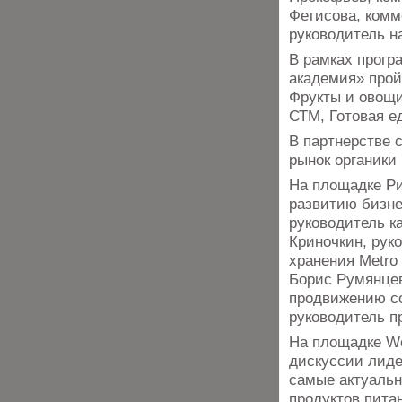
Фетисова, комм
руководитель н
В рамках прогр
академия» прой
Фрукты и овощи
СТМ, Готовая е
В партнерстве 
рынок органики
На площадке Ри
развитию бизне
руководитель к
Криночкин, рук
хранения Metro
Борис Румянцев
продвижению со
руководитель п
На площадке Wo
дискуссии лиде
самые актуальн
продуктов пита