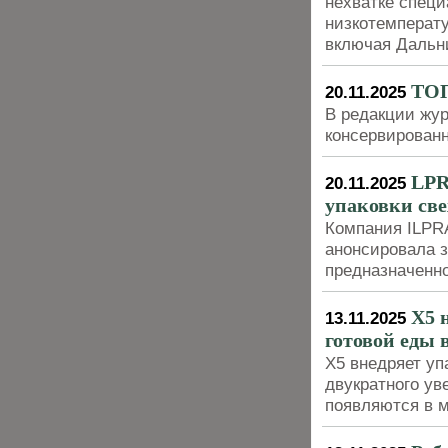
нехватке спец
низкотемперат
включая Дальн
ТОП
20.11.2025
В редакции жур
консервирован
LPR
20.11.2025
упаковки све
Компания ILPRA
анонсировала з
предназначенно
X5 
13.11.2025
готовой еды 
X5 внедряет уп
двукратного ув
появляются в м