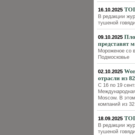
ТОП
16.10.2025
В редакции жур
тушеной говяд
Пло
09.10.2025
представят 
Мороженое со 
Подмосковье
Wor
02.10.2025
отрасли из 8
С 16 по 19 сен
Международная
Moscow. В этом
компаний из 32
ТОП
18.09.2025
В редакции жур
тушеной говяд