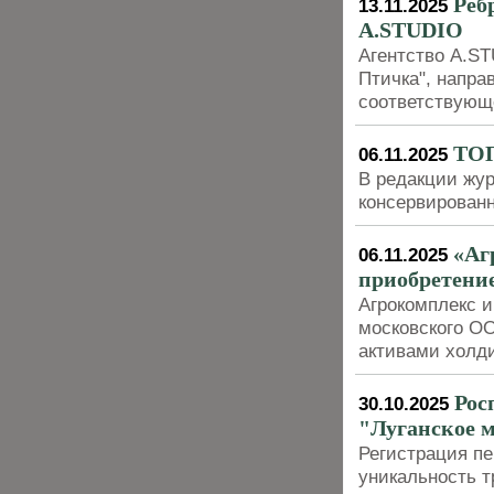
Реб
13.11.2025
A.STUDIO
Агентство A.S
Птичка", напр
соответствующ
ТОП
06.11.2025
В редакции жур
консервирован
«Аг
06.11.2025
приобретени
Агрокомплекс и
московского О
активами холд
Рос
30.10.2025
"Луганское 
Регистрация пе
уникальность т