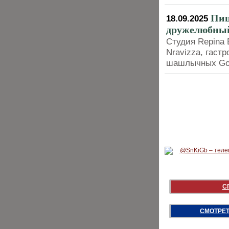
Пиц
18.09.2025
дружелюбный
Студия Repina 
Nravizza, гаст
шашлычных Go
С
СМОТРЕТ