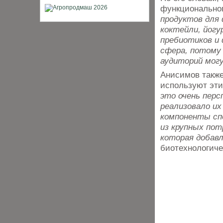
функционально
продуктов для 
коктейли, йогу
пребиотиков и
сфера, потому 
аудиторий мог
Анисимов также
используют эти
это очень перс
реализовало их
компоненты сп
из крупных по
которая добавл
биотехнологиче