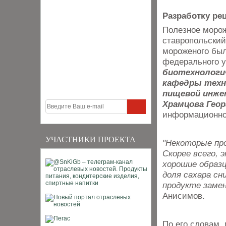
Разработку ре
Полезное морож
ставропольский
мороженого был
федерального 
биотехнологич
кафедры техн
пищевой инжен
Храмцова Гео
информационном
УЧАСТНИКИ ПРОЕКТА
"Некоторые про
Скорее всего, 
хорошие образц
доля сахара сн
продукте замен
Анисимов.
По его словам,