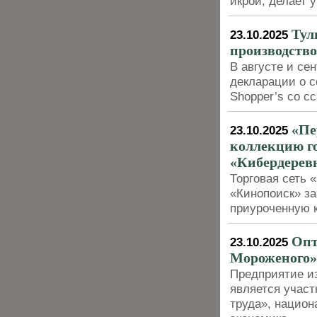
икрой, делает 
Тул
23.10.2025
производство
В августе и се
декларации о с
Shopper’s со с
«Пе
23.10.2025
коллекцию г
«Кибердерев
Торговая сеть 
«Кинопоиск» з
приуроченную к
Опт
23.10.2025
Мороженого»
Предприятие из
является учас
труда», национ