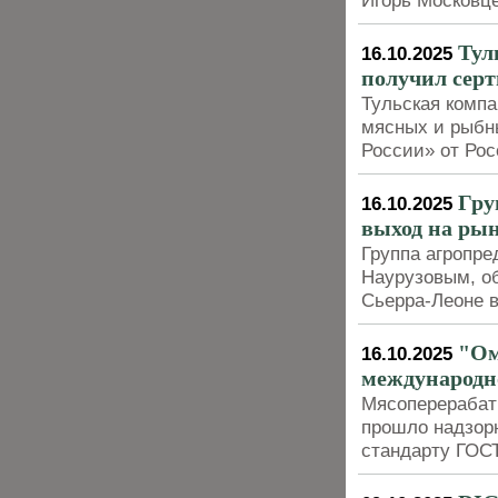
Игорь Московц
Тул
16.10.2025
получил серт
Тульская комп
мясных и рыбн
России» от Рос
Гру
16.10.2025
выход на рын
Группа агропре
Наурузовым, о
Сьерра-Леоне в
"Ом
16.10.2025
международн
Мясоперерабат
прошло надзор
стандарту ГОС