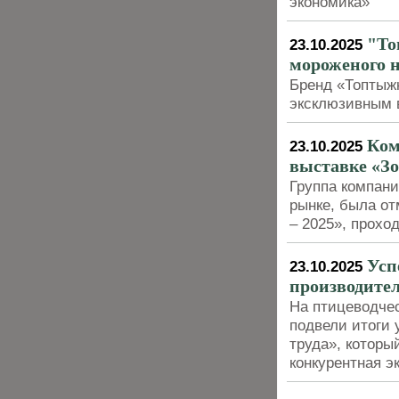
экономика»
"То
23.10.2025
мороженого 
Бренд «Топтыж
эксклюзивным 
Ком
23.10.2025
выставке «Зо
Группа компан
рынке, была от
– 2025», прохо
Усп
23.10.2025
производител
На птицеводче
подвели итоги 
труда», котор
конкурентная э