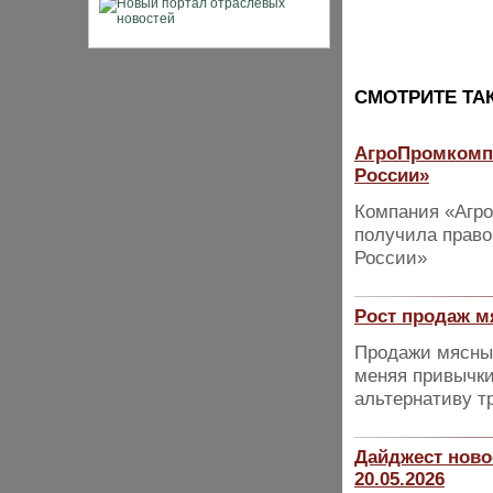
CМОТРИТЕ ТА
АгроПромкомпл
России»
Компания «Агр
получила право
России»
Рост продаж м
Продажи мясных
меняя привычки
альтернативу т
Дайджест ново
20.05.2026