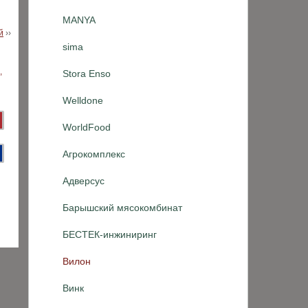
MANYA
й
››
sima
Stora Enso
Welldone
WorldFood
Агрокомплекс
Адверсус
Барышский мясокомбинат
БЕСТЕК-инжиниринг
Вилон
Винк