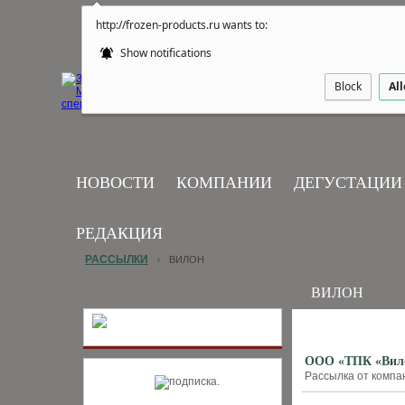
http://frozen-products.ru wants to:
Show notifications
Block
Al
НОВОСТИ
КОМПАНИИ
ДЕГУСТАЦИИ
РЕДАКЦИЯ
РАССЫЛКИ
ВИЛОН
›
ВИЛОН
ООО «ТПК «Вилон
Рассылка от компан