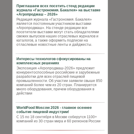
Приглашаем всех посетить стенд редакции
журнала «Гастрономия. Бакалея» на выставке
«Агропродмаш – 2026»
Редакция журнала «Гастрономия. Бакалея»
является постоянным участником выставки
«Агропродмаш». На стенде редакции все
посетители выставки могут стать обладателями
свежих выпусков наших отраслевых журналов и
каталогов, а также оформить подписки на
отласлевые новостные ленты и дайджесты.
Интересы технологов сфокусированы на
комплексных решениях
Экспозиция «Агропродмаш-2026» предложит
конкурентоспособные российские и зарубежные
разработки для всех отраслей пищевой
промышленности. Об участии заявили свыше 850
компаний более чем из 20 стран. Планируется
много оборудования, причем оборудования в
действии
WorldFood Moscow 2026 - главное осеннее
событие пищевой индустрии!
С 15 по 18 сентября в Москве соберутся 1100+
компаний из 30 стран мира и 60 регионов России