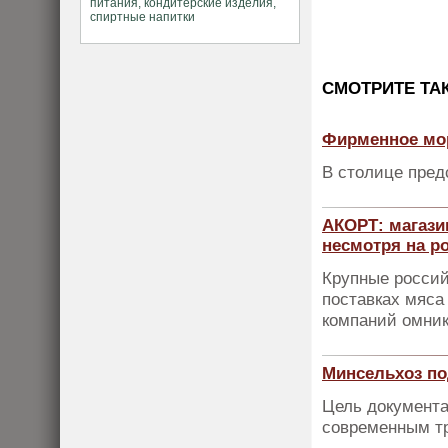
CМОТРИТЕ ТА
Фирменное мор
В столице пред
АКОРТ: магази
несмотря на р
Крупные россий
поставках мяса
компаний омник
Минсельхоз по
Цель документа
современным т