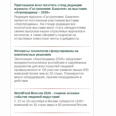
Приглашаем всех посетить стенд редакции
журнала «Гастрономия. Бакалея» на выставке
«Агропродмаш – 2026»
Редакция журнала «Гастрономия. Бакалея»
является постоянным участником выставки
«Агропродмаш». На стенде редакции все
посетители выставки могут стать обладателями
свежих выпусков наших отраслевых журналов и
каталогов, а также оформить подписки на
отласлевые новостные ленты и дайджесты.
Интересы технологов сфокусированы на
комплексных решениях
Экспозиция «Агропродмаш-2026» предложит
конкурентоспособные российские и зарубежные
разработки для всех отраслей пищевой
промышленности. Об участии заявили свыше 850
компаний более чем из 20 стран. Планируется
много оборудования, причем оборудования в
действии
WorldFood Moscow 2026 - главное осеннее
событие пищевой индустрии!
С 15 по 18 сентября в Москве соберутся 1100+
компаний из 30 стран мира и 60 регионов России