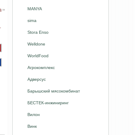
MANYA
а
››
sima
Stora Enso
Welldone
WorldFood
Агрокомплекс
Адверсус
Барышский мясокомбинат
БЕСТЕК-инжиниринг
Вилон
Винк