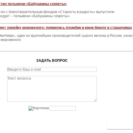
тил пельмени «Бабушкины секреты»
тно с благотворительным фондом «Старость в радость» выпустили
одукт – пельмени «Бабушкины секреты»
ет линейку мороженого: появились пломбир и крем-брюле в стаканчиках
коНива», один из крупнейших производителей сырого молока в России, нача
в мороженого
ЗАДАТЬ ВОПРОС