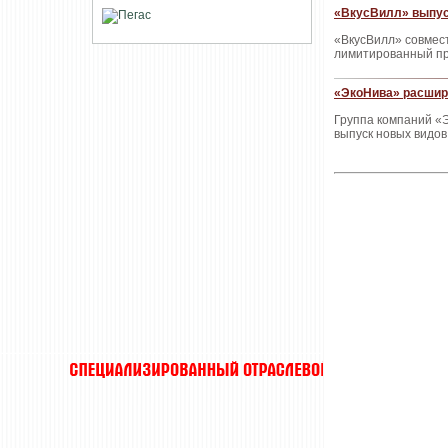
«ВкусВилл» выпус
«ВкусВилл» совмес
лимитированный пр
«ЭкоНива» расширя
Группа компаний «Э
выпуск новых видо