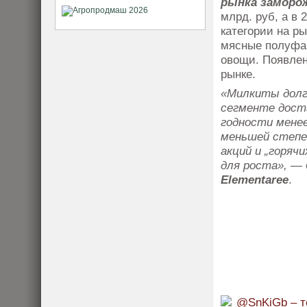
рынка заморо
млрд. руб, а в 
категории на р
мясные полуфа
овощи. Появлен
рынке.
«Милкиты долг
сегменте доста
годности менее
меньшей степе
акций и „горяч
для роста»,
— 
Elementaree
.