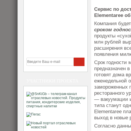
Сервис по дос
Elementaree об
Компания буде
сроком годнос
продукты «сухо
млн рублей выр
расширения все
появления милк
Срок годности 
предназначен в
готовят дома в
еженедельной о
УЧАСТНИКИ ПРОЕКТА
замороженных п
ресторанного у
— вакуумации и
типа станут од
Elementaree пл
выход в новые р
Согласно данны