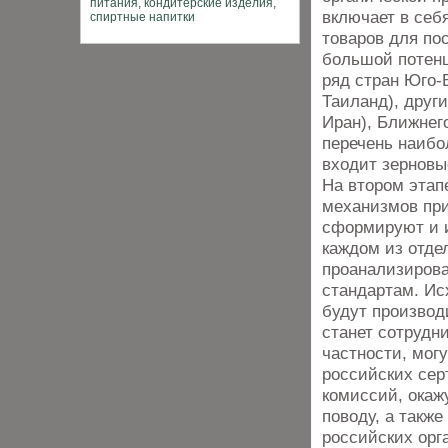
включает в себ
товаров для пос
большой потенц
ряд стран Юго-
Таиланд), друг
Иран), Ближнего
перечень наибо
входит зерновы
На втором этап
механизмов при
сформируют и и
каждом из отдел
проанализирова
стандартам. Ис
будут произво
станет сотрудн
частности, мог
российских сер
комиссий, окаж
поводу, а также
российских орг