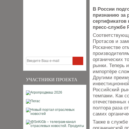
В России подг
признанию за 
сертификатов 
пресс-службе 
Соответствующ
Протасов и зам
Роскачестве от
производителя
органических т
рынки. Теперь 
импортёре сло
Другими преим
УЧАСТНИКИ ПРОЕКТА
инвестиционной
Российский рын
темпами. Как с
отечественных 
полтора раза от
самих органиче
Также в службе
органической п