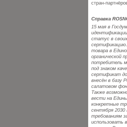
стран-партнёро
Справка ROSN
15 мая в Госду
идентификации
статус в свои
сертификацию.
товара в Един
органической 
потребитель мо
под знаком кач
сертификат до
внесён в базу 
салатовом фон
Также возможн
вести на Един
конкретные тр
сентября 2030
требованиям за
использовать 