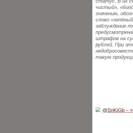
статус. В их с
чистый», «биод
значению, обоз
слово «зелёный
заблуждение п
предусмотрена
штрафов на су
рублей. При эт
недобросовест
такую продукци