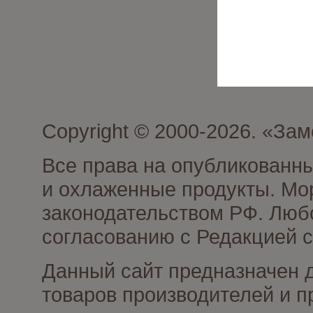
Copyright © 2000-2026. «З
Все права на опубликованн
и охлаженные продукты. Мо
законодательством РФ. Люб
согласованию с Редакцией с
Данный сайт предназначен 
товаров производителей и 