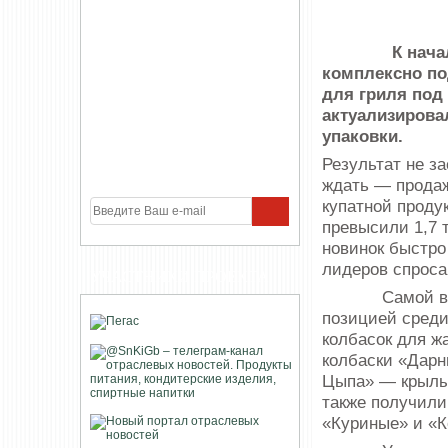
К началу ве
комплексно по
для гриля под
актуализирова
упаковки.
Результат не з
ждать — прода
купатной проду
превысили 1,7 т
новинок быстро
лидеров спроса
УЧАСТНИКИ ПРОЕКТА
Самой вост
позицией среди
колбасок для ж
колбаски «Дарн
Цыпа» — крылыш
также получили
«Куриные» и «К