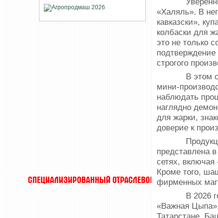
Уверенный ро
«Халяль». В не
кавказски», ку
колбаски для ж
это не только 
подтверждение 
строгого произв
В этом сезон
мини-производс
наблюдать проц
наглядно демон
для жарки, зна
доверие к прои
Продукция б
представлена в
сетях, включая 
Кроме того, ша
фирменных мага
В 2026 году 
«Важная Цыпа».
Татарстане, Ба