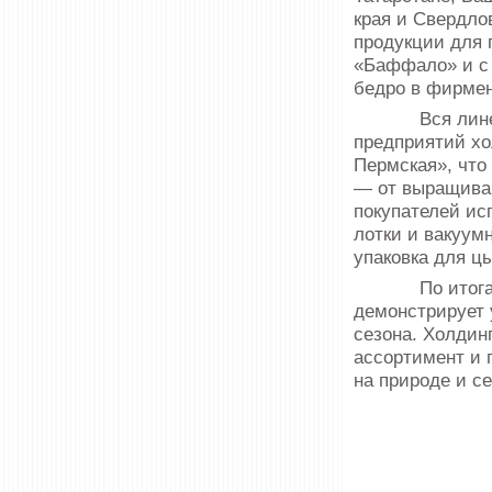
края и Свердло
продукции для 
«Баффало» и с 
бедро в фирмен
Вся линейка 
предприятий х
Пермская», что
— от выращиван
покупателей ис
лотки и вакуум
упаковка для ц
По итогам пе
демонстрирует 
сезона. Холди
ассортимент и 
на природе и с