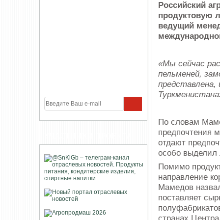
Российский а
продуктовую л
ведущий менед
международной
«Мы сейчас ра
пельменей, зам
представлена, 
Туркменистана
По словам Маме
предпочтения м
УЧАСТНИКИ ПРОЕКТА
отдают предпоч
особо выделил 
Помимо продукт
направление ко
Мамедов назвал
поставляет сыр
полуфабрикатов
странах Центра