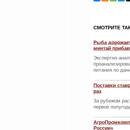
CМОТРИТЕ ТА
Рыба дорожает
минтай прибав
Экспертно-анал
проанализирова
питания по дан
Поставки став
раз
За рубежом рас
первое полугоди
АгроПромкомпл
России»