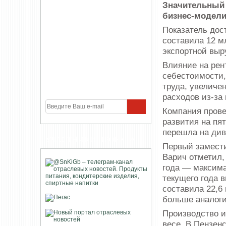
Значительный 
бизнес-модели
Показатель дос
составила 12 м
экспортной выр
Влияние на рен
себестоимости,
труда, увеличе
расходов из-за
Компания прове
развития на пя
перешла на див
УЧАСТНИКИ ПРОЕКТА
Первый замести
Варич отметил, 
года — максима
текущего года 
составила 22,6
больше аналоги
Производство и
весе. В Пензен