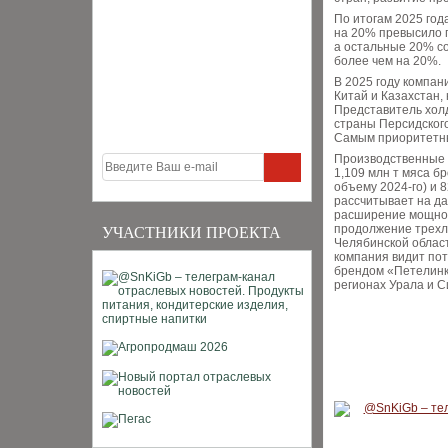
По итогам 2025 год
на 20% превысило п
а остальные 20% со
более чем на 20%.
В 2025 году компан
Китай и Казахстан,
Представитель хол
страны Персидского
Самым приоритетны
Производственные 
1,109 млн т мяса бр
объему 2024-го) и 8
рассчитывает на да
расширение мощност
продолжение трехл
УЧАСТНИКИ ПРОЕКТА
Челябинской област
компания видит по
брендом «Петелинка
регионах Урала и С