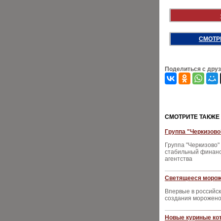
СМОТР
Поделиться с дру
CМОТРИТЕ ТАКЖЕ
Группа "Черкизово
Группа "Черкизово"
стабильный финанс
агентства
Светящееся морож
Впервые в российс
создания морожено
Новые куриные ко