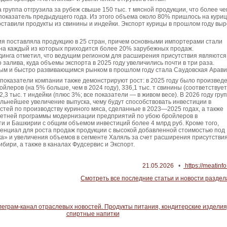
а группа отгрузила за рубеж свыше 150 тыс. т мясной продукции, что более че
оказатель предыдущего года. Из этого объема около 80% пришлось на куриц
ставили продукты из свинины и индейки. Экспорт курицы в прошлом году выр
ия поставляла продукцию в 25 стран, причем основными импортерами стали
 на каждый из которых приходится более 20% зарубежных продаж.
динга отметил, что ведущим регионом для расширения присутствия являются
 залива, куда объемы экспорта в 2025 году увеличились почти в три раза.
м и быстро развивающимся рынком в прошлом году стала Саудовская Арави
показатели компании также демонстрируют рост: в 2025 году было произвед
ойлеров (на 5% больше, чем в 2024 году), 336,1 тыс. т свинины (соответствует
2,3 тыс. т индейки (плюс 3%; все показатели — в живом весе). В 2026 году гру
льнейшее увеличение выпуска, чему будут способствовать инвестиции в
ей по производству куриного мяса, сделанные в 2023—2025 годах, а также
етней программы модернизации предприятий по убою бройлеров в
и и Башкирии с общим объемом инвестиций более 4 млрд руб. Кроме того,
тенциал для роста продаж продукции с высокой добавленной стоимостью под
» и увеличения объемов в сегменте Халяль за счет расширения присутствия
ибири, а также в каналах Фудсервис и Экспорт.
21.05.2026
•
https://meatinfo
Смотреть все последние статьи и новости раздел