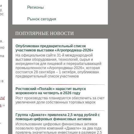
м
Регионы
у,
ос
Рынок сегодня
ПОПУЛЯРНЫЕ НОВОСТИ
я.
Опубликован предварительный список
ено
участников выставки «Агропродмаш-2026»
На официальном сайте 31-й международной
ппа
выставки оборудования, технологий, сырья и
ингредиентов для пищевой и перерабатывающей
промышленности «Агропродмаш-2026», которая
состоится 28 сентября – 1 октября, опубликован
предварительный список участников
 в
Ростовский «Полайс» нарастит выпуск
мороженого на четверть в 2026 году
.ru/
Рост производства планируется обеспечить за счет
увеличения доли собственных торговых марок
а
››
Группа «Дамате» привлекла 2,5 млрд рублей с
помощью цифровых финансовых активов
Использование цифровых финансовых активов
позволило группе компаний «Дамате» за два года
привлечь значительные инвестиции в размере 2,5