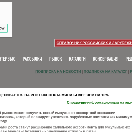
low
СПРАВОЧНИК РОССИЙСКИХ И ЗАРУБЕЖ
НТЕРВЬЮ
РАССЫЛКИ
РЫНОК
КАТАЛОГИ
КОНСЕРВАЦИЯ
РЕ
ПОДПИСКА НА НОВОСТИ
|
ПОДПИСКА НА КАТАЛОГ
|
ЦЕЛИВАЕТСЯ НА РОСТ ЭКСПОРТА МЯСА БОЛЕЕ ЧЕМ НА 10%
Справочно-информационный матер
 рынок может получить новый импульс от экспортной экспансии
кизово», который планирует увеличить зарубежные поставки как миниму
году.
ами роста станут расширение халяльного ассортимента для мусульманских
одаж бренда «Петелинка» и увеличение отгрузок в Китай.