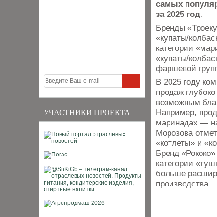
самых популяр
за 2025 год.
Бренды «Троеку
«купаты/колбаск
категории «мар
«купаты/колбаск
фаршевой групп
В 2025 году ко
продаж глубоко
возможным бла
Например, прод
УЧАСТНИКИ ПРОЕКТА
маринадах — на
Морозова отмет
«котлеты» и «к
Бренд «Рококо»
категории «туш
больше расшир
производства.