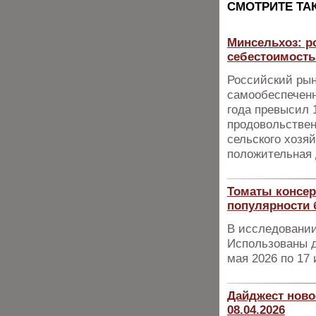
CМОТРИТЕ ТА
Минсельхоз: ро
себестоимост
Российский рын
самообеспеченн
года превысил 
продовольствен
сельского хозя
положительная 
Томаты консер
популярности 
В исследовании
Использованы д
мая 2026 по 17 
Дайджест ново
08.04.2026