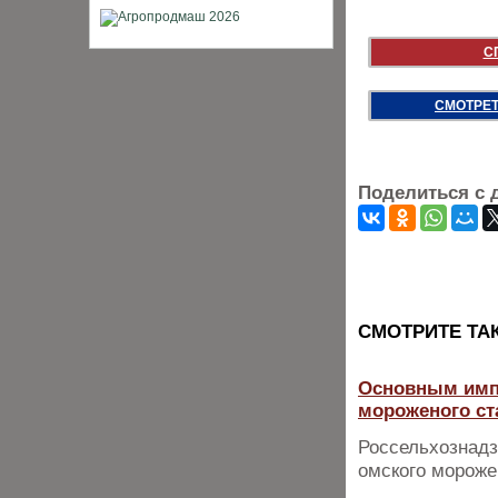
С
СМОТРЕТ
Поделиться с 
CМОТРИТЕ ТА
Основным импо
мороженого ст
Россельхознадз
омского морожен