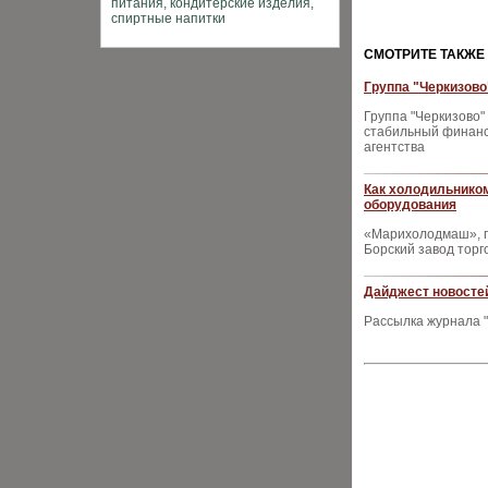
CМОТРИТЕ ТАКЖЕ
Группа "Черкизово
Группа "Черкизово"
стабильный финанс
агентства
Как холодильнико
оборудования
«Марихолодмаш», п
Борский завод торг
Дайджест новостей
Рассылка журнала "