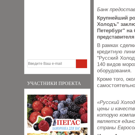
Банк предоста
Крупнейший ро
Холодъ" заклю
Петербург" на
представителя
В рамках сделк
кредитную лини
"Русский Холод
140 видов моро
оборудования.
Кроме того, ок
УЧАСТНИКИ ПРОЕКТА
самостоятельно
«Русский Холо
цены и качеств
которую компан
является един
страны Евросо