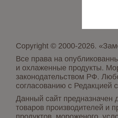
Copyright © 2000-2026. «З
Все права на опубликованн
и охлаженные продукты. Мо
законодательством РФ. Люб
согласованию с Редакцией с
Данный сайт предназначен 
товаров производителей и 
продуктов, мороженого, усл