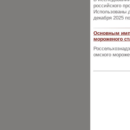
российского пр
Использованы д
декабря 2025 по
Основным импо
мороженого ст
Россельхознадз
омского морожен