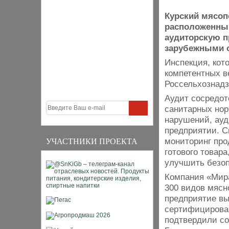
Курский мясоп
расположенный
аудиторскую п
зарубежными 
Инспекция, кот
компетентных в
Россельхознадз
Аудит сосредот
санитарных нор
нарушений, ауд
предприятии. С
мониторинг про
УЧАСТНИКИ ПРОЕКТА
готового товар
улучшить безоп
Компания «Мира
300 видов мясн
предприятие вы
сертифицирован
подтвердили со