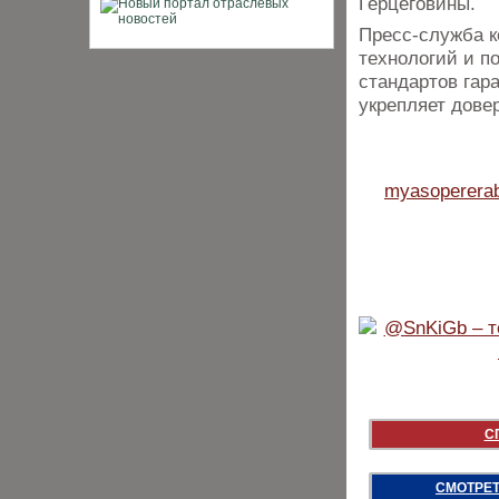
Герцеговины.
Пресс-служба к
технологий и п
стандартов гар
укрепляет дове
myasopererab
С
СМОТРЕТ