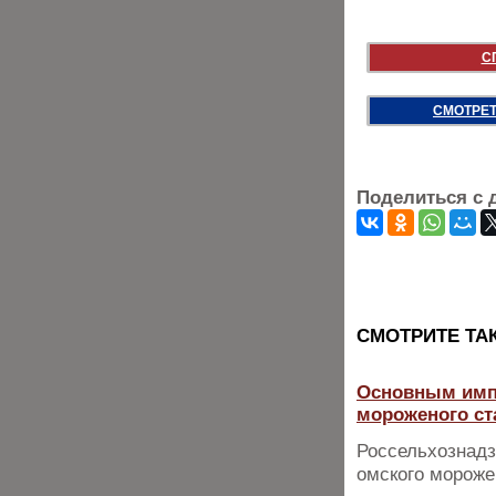
С
СМОТРЕТ
Поделиться с 
CМОТРИТЕ ТА
Основным импо
мороженого ст
Россельхознадз
омского морожен