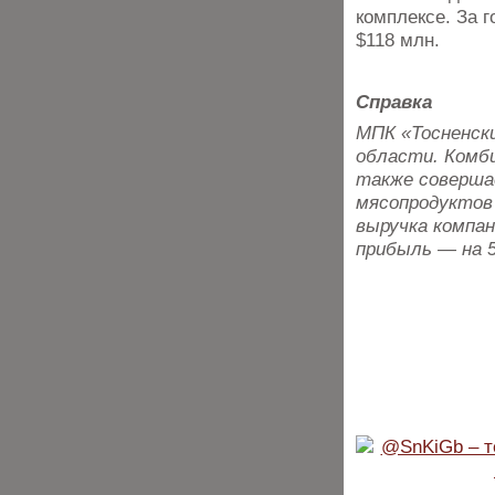
комплексе. За 
$118 млн.
Справка
МПК «Тосненски
области. Комби
также соверша
мясопродуктов 
выручка компан
прибыль — на 5