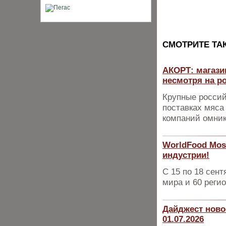
CМОТРИТЕ ТА
АКОРТ: магази
несмотря на р
Крупные россий
поставках мяса
компаний омник
WorldFood Mos
индустрии!
С 15 по 18 сент
мира и 60 реги
Дайджест ново
01.07.2026