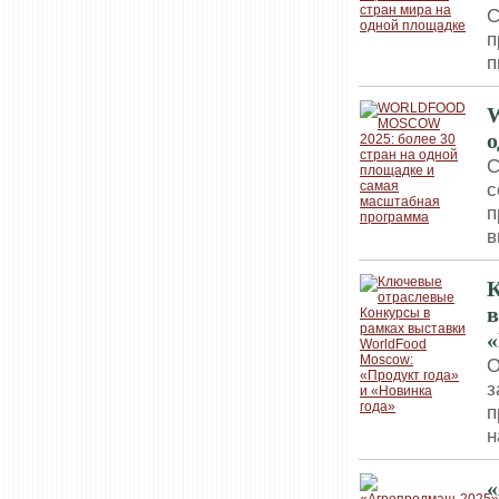
С
п
п
о
С
с
п
в
К
в
«
О
з
п
н
«