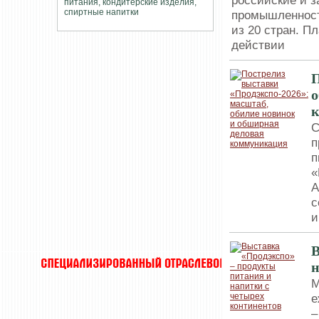
российские и з
промышленност
из 20 стран. П
действии
П
о
С
п
п
«
А
с
и
В
н
М
е
–