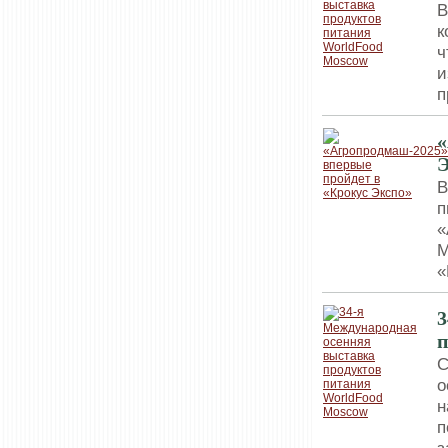
В
к
ч
и
п
«
Э
В
п
«
М
«
3
п
С
о
н
п