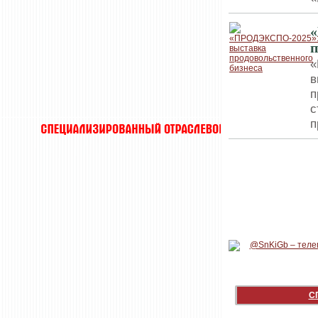
п
«
в
п
с
п
С