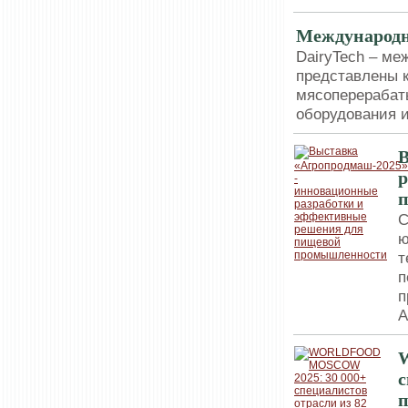
Международн
DairyTech – ме
представлены 
мясоперерабат
оборудования и
В
р
С
ю
т
п
п
А
с