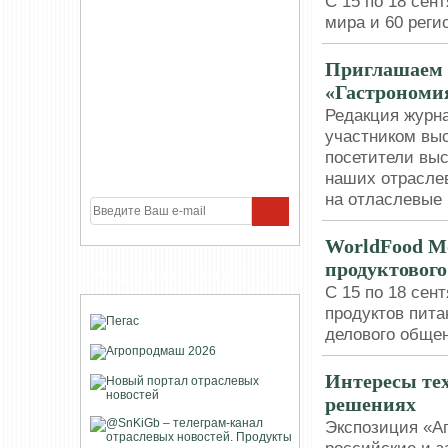
С 15 по 18 сен
мира и 60 реги
Приглашаем 
«Гастрономия
Редакция журн
участником выс
посетители выс
наших отраслев
на отласлевые
WorldFood Mo
продуктовог
УЧАСТНИКИ ПРОЕКТА
С 15 по 18 сен
продуктов пит
делового обще
Интересы те
решениях
Экспозиция «А