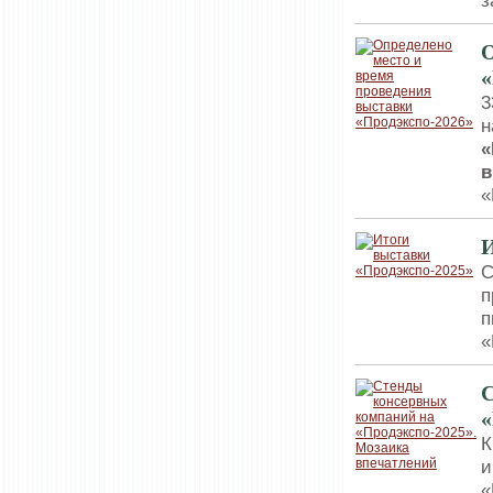
з
О
«
3
н
«
в
«
И
С
п
п
«
С
«
К
и
«