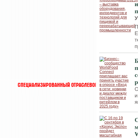
и
У
П
Е
т
п
Б
п
с
р
О
и
я
С
м
W