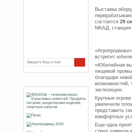
Выставка обору
перерабатываю
состоится
29 с
МКАД, станция
«Агропродмаш»
встретит юбиле
«Юбилейная выс
пищевой промы
благодаря ново
УЧАСТНИКИ ПРОЕКТА
возможностей, 
экспозиции.
Крупные игроки
увеличили площ
представить св
комфортных ус
Еще одна прият
стенд заявили 