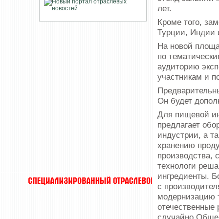
лет.
Кроме того, за
Турции, Индии 
На новой площа
по тематически
аудиторию эксп
участникам и п
Предварительны
Он будет допол
Для пищевой ин
предлагает обо
индустрии, а т
хранению проду
производства, 
технологи реша
ингредиенты. Б
с производител
модернизацию т
отечественные 
случайно Обще