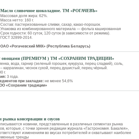
Масло сливочное шоколадное. ТМ «РОГАЧЕВЪ»
Массовая доля жира: 62%.
Масса нетто: 160 г.
Состав: пастеризованные сливки, сахар, какао-порошок.
Упаковка из комбинированного материала — фольга кашированная
Срок годности: 60 суток, 120 суток (в зависимости от режима).
ГОСТ 32899-2014.
ОАО «Рогачевский МКК» (Республика Беларусь)
 с овощами (ПРЕМИУМ ) ТМ «СОХРАНИМ ТРАДИЦИИ»
нка, вода, гарнир (зеленый горошек, кукуруза, перец сладкий), соль,
– каррагинан, чеснок сухой, перец душистый, перец чёрный.
0 г.
ния:
3 года.
едиентов при закладке:
не менее 54,6%
ОО «Сохраним традиции»
 рынка консервации и соусов
описываются новинки, представленные в различных сегментах рынка
ов, которые, с точки зрения редакции журнала «Гастрономия. Бакалея»,
ответствуют изменениям во вкусах потребителей и охватывают наиболее
ременные тренды