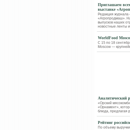
Приглашаем всех
выставке «Агроп
Редакция журнала 
«Агропродмаш». На
выпусков наших от
новостные ленты и
WorldFood Mosco
С 15 по 18 сентяб
Moscow — крупней
КАТАЛОГИ
КОНСЕРВАЦ
Аналитический р
«Орский мясокомби
«Орнамент», котор
блюда, предлагая р
Рейтинг российс
По объему выручки