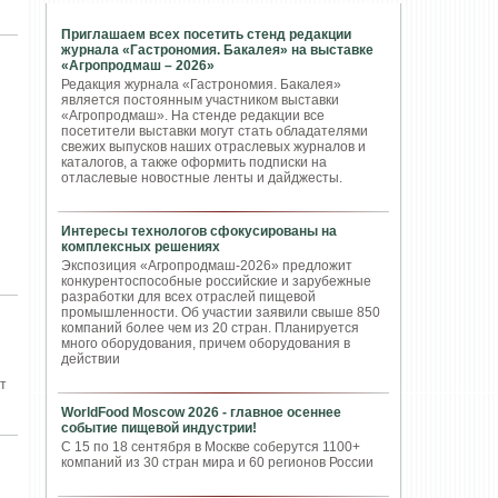
Приглашаем всех посетить стенд редакции
журнала «Гастрономия. Бакалея» на выставке
«Агропродмаш – 2026»
Редакция журнала «Гастрономия. Бакалея»
является постоянным участником выставки
«Агропродмаш». На стенде редакции все
посетители выставки могут стать обладателями
свежих выпусков наших отраслевых журналов и
каталогов, а также оформить подписки на
отласлевые новостные ленты и дайджесты.
Интересы технологов сфокусированы на
комплексных решениях
Экспозиция «Агропродмаш-2026» предложит
конкурентоспособные российские и зарубежные
разработки для всех отраслей пищевой
промышленности. Об участии заявили свыше 850
компаний более чем из 20 стран. Планируется
много оборудования, причем оборудования в
действии
т
WorldFood Moscow 2026 - главное осеннее
событие пищевой индустрии!
С 15 по 18 сентября в Москве соберутся 1100+
компаний из 30 стран мира и 60 регионов России