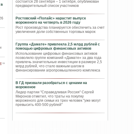
состоится 28 сентября – 1 октября, опубликован
 в
предварительный список участников
26
Ростовский «Полайс» нарастит выпуск
мороженого на четверть в 2026 году
Рост производства планируется обеспечить за счет
увеличения доли собственных торговых марок
Группа «Дамате» привлекла 2,5 млрд рублей с
и
помощью цифровых финансовых активов
Использование цифровых финансовых активов
позволило группе компаний «Дамате» за два года
привлечь значительные инвестиции в размере 2,5
и
››
млрд рублей, что стало важным шагом в
финансировании агропромышленного комплекса
В ГД призвали разобраться с ценами на
мороженое
Лидер партии "Справедливая Россия" Сергей
Миронов отметил, что траты на покупку
мороженого для семьи из трех человек "уже могут
превысить 400-500 рублей"
ПОПУЛЯРНЫЕ СТАТЬИ