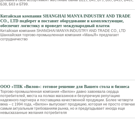
добавив в свой ассортимент жестяные банки Б22У, Б4У, Б7У, Б9У, Б43У, Б46У,
Б38, Б63 и БТ99.
Китайская компания SHANGHAI MANYA INDUSTRY AND TRADE
CO., LTD подберет и поставит оборудование и комплектующие,
обеспечит логистику и проведет международный платеж
Китайская компания SHANGHAI MANYA INDUSTRY AND TRADE CO., LTD
Шанхайская торгово-промышленная компания «МаньЯ» предлагает
сотрудничество
ООО «ТПК «Вилон»: готовое решение для Вашего стола и бизнеса
Торгово-промышленная компания «Вилон» давно завоевала сердца
потребителей, места на полках магазинов и безупречную репутацию
надежного партнера и поставщика качественной продукции. Более четверти
века – с 1994 года, «Вилон» выпускает продукцию, которая не просто отвечае
самым актуальным требованиям рынка, но и предугадывает иногда еще
невысказанные желания потребителя
И