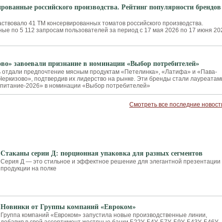
рованные российского производства. Рейтинг популярности брендов
аствовало 41 ТМ консервированных томатов российского производства.
ые по 5 112 запросам пользователей за период с 17 мая 2026 по 17 июня 20
во» завоевали признание в номинации «Выбор потребителей»
 отдали предпочтение мясным продуктам «Петелинка», «Латифа» и «Пава-
Черкизово», подтвердив их лидерство на рынке. Эти бренды стали лауреатам
 питание-2026» в номинации «Выбор потребителей»
Смотреть все последние новост
Стаканы серии Д: порционная упаковка для разных сегментов
Серия Д — это стильное и эффектное решение для элегантной презентации
продукции на полке
Новинки от Группы компаний «Евроком»
Группа компаний «Евроком» запустила новые производственные линии,