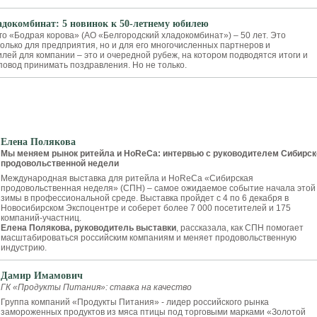
адокомбинат: 5 новинок к 50-летнему юбилею
о «Бодрая корова» (АО «Белгородский хладокомбинат») – 50 лет. Это
олько для предприятия, но и для его многочисленных партнеров и
лей для компании – это и очередной рубеж, на котором подводятся итоги и
повод принимать поздравления. Но не только.
Елена Полякова
Мы меняем рынок ритейла и HoReCa: интервью с руководителем Сибирск
продовольственной недели
Международная выставка для ритейла и HoReCa «Сибирская
продовольственная неделя» (СПН) – самое ожидаемое событие начала этой
зимы в профессиональной среде. Выставка пройдет с 4 по 6 декабря в
Новосибирском Экспоцентре и соберет более 7 000 посетителей и 175
компаний-участниц.
Елена Полякова, руководитель выставки
, рассказала, как СПН помогает
масштабироваться российским компаниям и меняет продовольственную
индустрию.
Дамир Имамович
ГК «Продукты Питания»: ставка на качество
Группа компаний «Продукты Питания» - лидер российского рынка
замороженных продуктов из мяса птицы под торговыми марками «Золотой