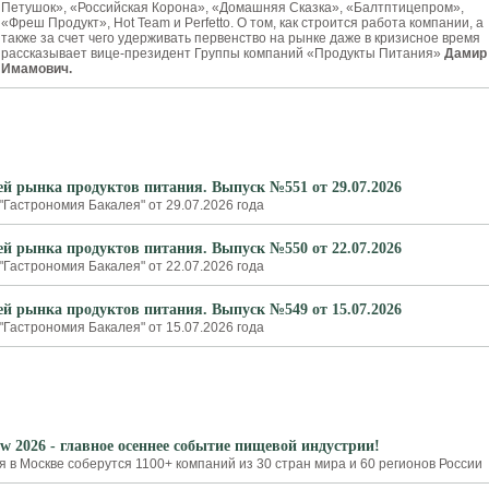
Петушок», «Российская Корона», «Домашняя Сказка», «Балтптицепром»,
«Фреш Продукт», Hot Team и Perfetto. О том, как строится работа компании, а
также за счет чего удерживать первенство на рынке даже в кризисное время
рассказывает вице-президент Группы компаний «Продукты Питания»
Дамир
Имамович.
ей рынка продуктов питания. Выпуск №551 от 29.07.2026
"Гастрономия Бакалея" от 29.07.2026 года
ей рынка продуктов питания. Выпуск №550 от 22.07.2026
"Гастрономия Бакалея" от 22.07.2026 года
ей рынка продуктов питания. Выпуск №549 от 15.07.2026
"Гастрономия Бакалея" от 15.07.2026 года
w 2026 - главное осеннее событие пищевой индустрии!
я в Москве соберутся 1100+ компаний из 30 стран мира и 60 регионов России