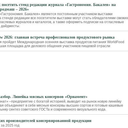
 посетить стенд редакции журнала «Гастрономия. Бакалея» на
родмаш – 2026»
«Гастрономия. Бакалея» является постоянным участником выставки
 стенде редакции все посетители выставки могут стать обладателями свежих
раслевых журналов и каталогов, а также оформить подписки на отласлевые
 дайджесты.
w 2026: главная встреча профессионалов продуктового рынка
ря пройдет Международная осенняя выставка продуктов питания WorldFood
шая площадка для делового общения участников пищевой отрасли
ИЯ
азбор. Линейка мясных консервов «Орнамент»
нат» –предприятие с богатой историей, выводит на рынок новую линейку
ая объединяет в себе мясные консервы высших сортов и готовые кашевые
ынку синтез советского ГОСТа и современного визуального кода.
ких производителей консервированной продукции
 за 2025 год