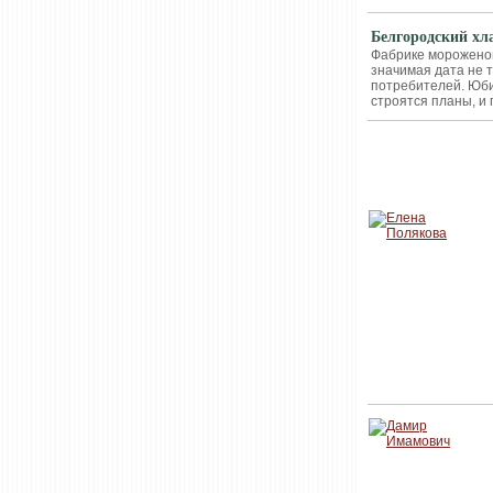
Белгородский хл
Фабрике мороженог
значимая дата не т
потребителей. Юби
строятся планы, и 
ИНТЕРВЬЮ