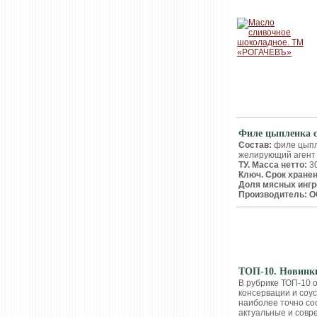
Филе цыпленка
Состав:
филе цыпле
желирующий агент 
ТУ. Масса нетто:
30
Ключ. Срок хране
Доля мясных ингр
Производитель: О
НОВИНКИ
ТОП-10. Новинки
В рубрике ТОП-10 
консервации и соус
наиболее точно со
актуальные и сов