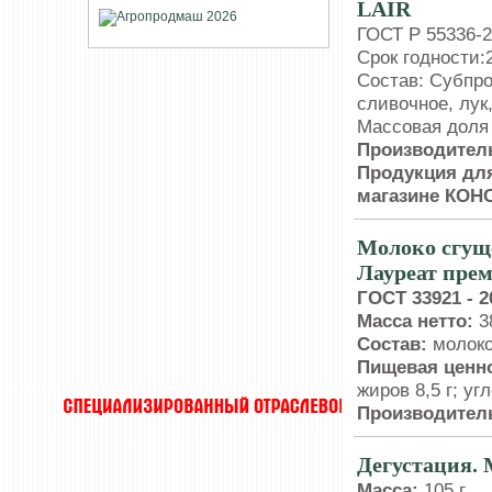
LAIR
ГОСТ Р 55336-2
Срок годности:2
Состав: Субпро
сливочное, лук
Массовая доля 
Производител
Продукция для
магазине КО
Молоко сгущ
Лауреат пре
ГОСТ 33921 - 2
Масса нетто:
38
Состав:
молоко
Пищевая ценно
жиров 8,5 г; уг
Производител
Дегустация. 
Масса:
105 г.