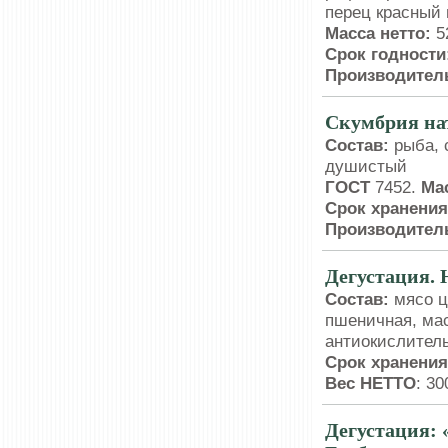
перец красный 
Масса нетто:
5
Срок годности
Производител
Скумбрия на
Состав:
рыба, 
душистый
ГОСТ
7452.
Мас
Срок хранени
Производител
Дегустация.
Состав:
мясо ц
пшеничная, мас
антиокислитель
Срок хранения
Вес НЕТТО
: 300
Дегустация: 