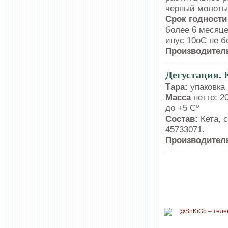
черный молот
Срок годности
более 6 месяце
инус 10
о
С не б
Производитель
Дегустация. 
Тара:
упаковк
Масса
нетто: 20
до +5 Сº
Состав:
Кета, 
45733071.
Производитель