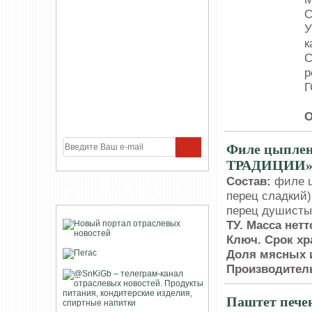
С
У
к
С
р
Г
О
Филе цыпле
ТРАДИЦИИ
Состав:
филе ц
УЧАСТНИКИ ПРОЕКТА
перец сладкий)
перец душисты
ТУ. Масса нетт
Ключ. Срок хр
Доля мясных и
Производител
Паштет пече