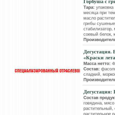
Горбуша с г
Тара:
упаковк
месяца при тем
масло растител
грибы сушеные
стабилизатор, 
соевый белок, 
Производитель
Дегустация.
«Краски лет
Масса нетто:
40
Состав:
фасоль
сладкий, морко
Производител
Дегустация:
Состав продук
говядина, мясо
растительный, 
растительное 