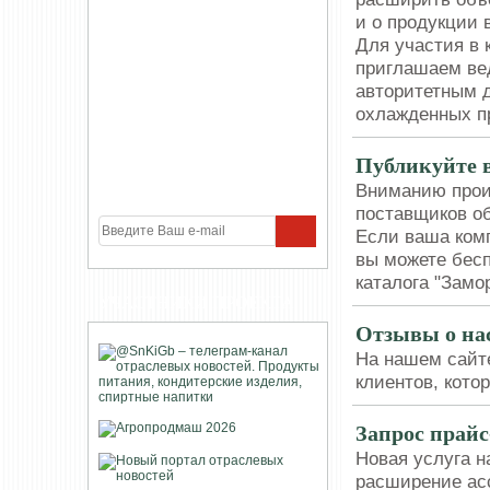
и о продукции в
Для участия в
приглашаем ве
авторитетным д
охлажденных п
Публикуйте в
Вниманию прои
поставщиков об
Если ваша комп
вы можете бесп
каталога "Замо
УЧАСТНИКИ ПРОЕКТА
Отзывы о на
На нашем сайт
клиентов, кот
Запрос прай
Новая услуга на
расширение асс