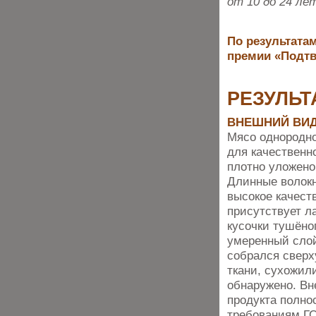
от 10 до 24 ле
По результатам
премии «Подтв
РЕЗУЛЬТ
ВНЕШНИЙ ВИ
Мясо однородно
для качественн
плотно уложено
Длинные волок
высокое качест
присутствует л
кусочки тушёног
умеренный слой
собрался сверх
ткани, сухожил
обнаружено. В
продукта полно
требованиям ГО