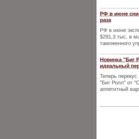
РФ в июне сниз
раза
РФ в июне эксп
$291,3 тыс. в 
таможенного у
Новинка "Биг Р
идеальный пе
Теперь перекус
"Биг Ролл" от "
аппетитный вар