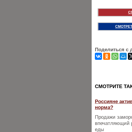
С
СМОТРЕТ
Поделиться с 
CМОТРИТЕ ТА
Россияне акти
норма?
Продажи замор
впечатляющий р
еды