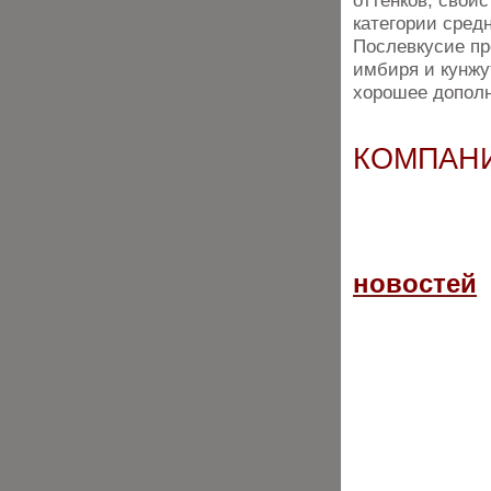
оттенков, свой
категории сред
Послевкусие п
имбиря и кунжу
хорошее дополн
КОМПАНИ
новостей