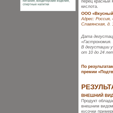
перец красный 
кислота.
ООО «Вкусный
Адрес: Россия, 
Славянская, д. 
Дата дегустаци
«Гастрономия. 
В дегустации 
от 10 до 24 ле
По результатам
премии «Подтв
РЕЗУЛЬТ
ВНЕШНИЙ ВИ
Продукт облада
внешним видом
кусочки пример