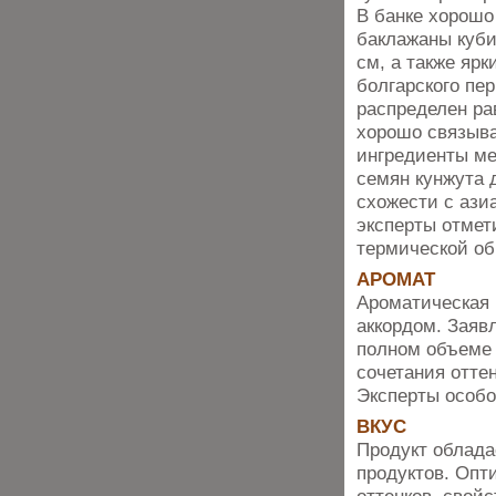
В банке хорошо
баклажаны куби
см, а также ярк
болгарского пер
распределен ра
хорошо связыва
ингредиенты ме
семян кунжута 
схожести с ази
эксперты отмет
термической об
АРОМАТ
Ароматическая 
аккордом. Заяв
полном объеме 
сочетания оттен
Эксперты особо
ВКУС
Продукт облада
продуктов. Опт