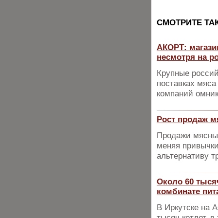
CМОТРИТЕ ТА
АКОРТ: магази
несмотря на р
Крупные россий
поставках мяса
компаний омник
Рост продаж м
Продажи мясных
меняя привычки
альтернативу т
Около 60 тыся
комбинате пит
В Иркутске на 
тысяч котлет, 