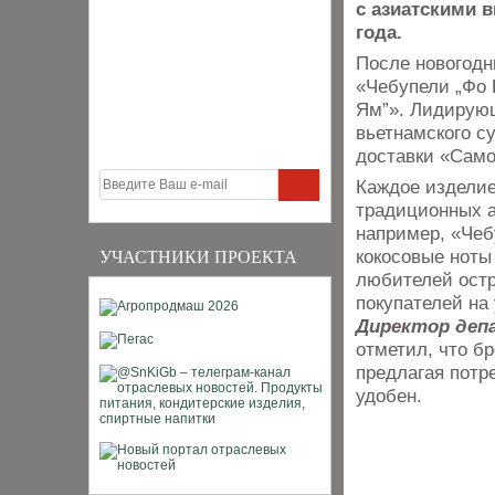
с азиатскими в
года.
После новогодн
«Чебупели „Фо 
Ям”». Лидирующ
вьетнамского су
доставки «Само
Каждое изделие
традиционных а
например, «Чеб
кокосовые ноты
УЧАСТНИКИ ПРОЕКТА
любителей остр
покупателей на 
Директор деп
отметил, что б
предлагая потр
удобен.