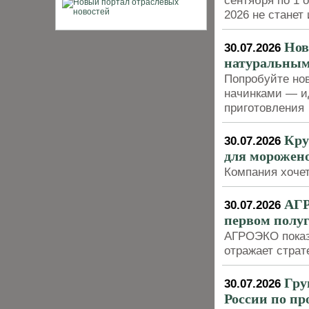
сентября по 1 
2026 не станет
Нов
30.07.2026
натуральны
Попробуйте нов
начинками — ид
приготовления
Кру
30.07.2026
для морожен
Компания хочет
АГР
30.07.2026
первом полуг
АГРОЭКО показ
отражает страт
Гру
30.07.2026
России по пр