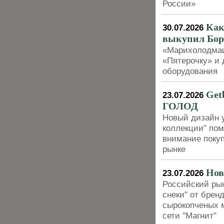
России»
Как
30.07.2026
выкупил Борс
«Марихолодмаш
«Пятерочку» и 
оборудования
Get
23.07.2026
ГОЛОД
Новый дизайн 
коллекции" пом
внимание покуп
рынке
Нов
23.07.2026
Российский рын
снеки" от брен
сырокопченых м
сети "Магнит"