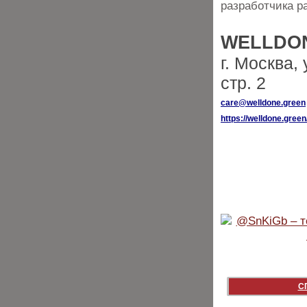
разработчика р
WELLDO
г. Москва,
стр. 2
care@welldone.green
https://welldone.green
С