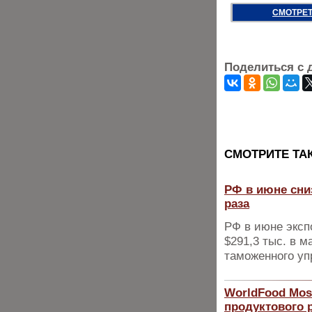
СМОТРЕТ
Поделиться с 
CМОТРИТЕ ТА
РФ в июне сниз
раза
РФ в июне эксп
$291,3 тыс. в 
таможенного у
WorldFood Mos
продуктового 