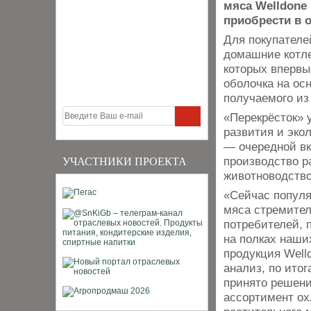
мяса Welldone
приобрести в 
Для покупателе
домашние котле
которых впервы
оболочка на ос
получаемого из
«Перекрёсток» 
развития и эко
— очередной вк
производство р
УЧАСТНИКИ ПРОЕКТА
животноводство
«Сейчас популя
мяса стремител
потребителей, 
на полках наши
продукция Well
анализ, по итог
принято решени
ассортимент ох