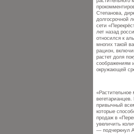
растительного 
прокомментиров
Степанова, дир
долгосрочной л
сети «Перекрёс
лет назад росс
относился к ал
многих такой в
рацион, включив
растет доля по
соображениям 
окружающей ср
«Растительное 
вегетарианцев.
привычный все
которые способ
продаж в «Пере
увеличить коли
— подчеркнул А