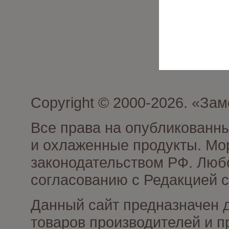
Copyright © 2000-2026. «З
Все права на опубликованн
и охлаженные продукты. Мо
законодательством РФ. Люб
согласованию с Редакцией с
Данный сайт предназначен 
товаров производителей и 