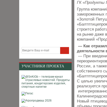
ГК «Продукты 
Группа компани
замороженных п
«Золотой Петуш
«Балтптицепром»
строится работа
на рынке даже 
компаний «Про
— Как отразил
деятельности 
— При введени
переориентиров
России, а такж
УЧАСТНИКИ ПРОЕКТА
собственного с
«Балтптицепро
С целью увелич
реализуется пр
интегрированно
Калининградско
Новый птицевод
объемы произво