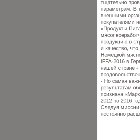
тщательно пров
параметрам. В 
внешними орга
покупателями н
«Продукты Пита
мясопереработч
продукцию в ст
и качество, чт
Немецкой мясн
IFFA-2016 в Ге
нашей стране 
продовольствен
- Но самая важ
результатам об
признана «Марк
2012 по 2016 г
Следуя миссии 
постоянно расш