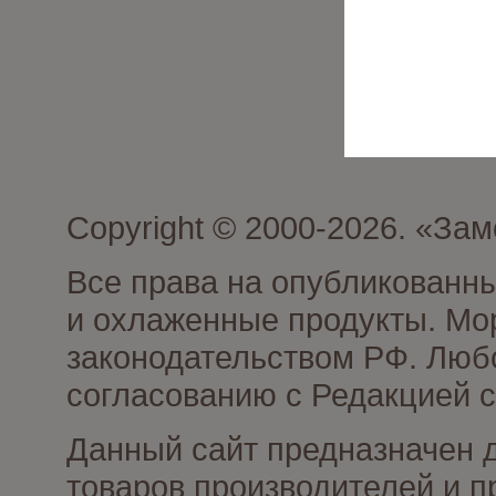
Copyright © 2000-2026. «З
Все права на опубликованн
и охлаженные продукты. Мо
законодательством РФ. Люб
согласованию с Редакцией с
Данный сайт предназначен 
товаров производителей и 