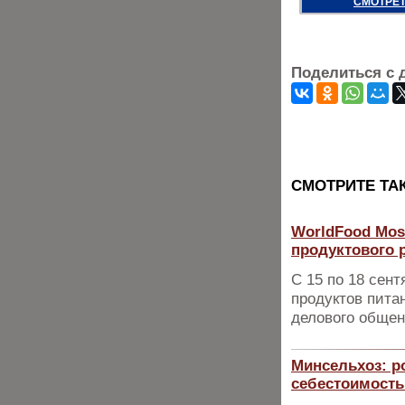
СМОТРЕТ
Поделиться с 
CМОТРИТЕ ТА
WorldFood Mos
продуктового 
С 15 по 18 сен
продуктов пита
делового общен
Минсельхоз: ро
себестоимост