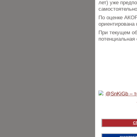
лет) уже предп
самостоятельно
По оценке АКОР
ориентирована 
При текущем об
потенциальная е
С