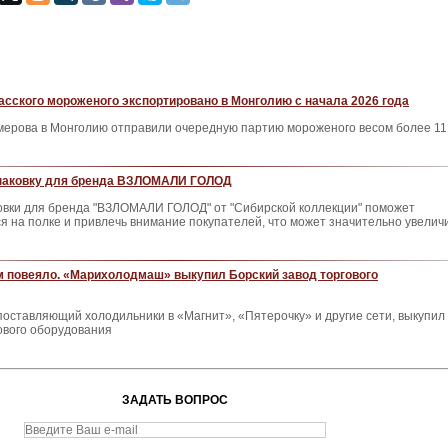
басского мороженого экспортировано в Монголию с начала 2026 года
емерова в Монголию отправили очередную партию мороженого весом более 11
упаковку для бренда ВЗЛОМАЛИ ГОЛОД
овки для бренда "ВЗЛОМАЛИ ГОЛОД" от "Сибирской коллекции" поможет
я на полке и привлечь внимание покупателей, что может значительно увелич
м повеяло. «Марихолодмаш» выкупил Борский завод торгового
оставляющий холодильники в «Магнит», «Пятерочку» и другие сети, выкупил
ового оборудования
ЗАДАТЬ ВОПРОС