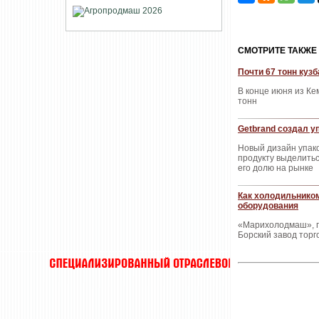
CМОТРИТЕ ТАКЖЕ
Почти 67 тонн куз
В конце июня из К
тонн
Getbrand создал 
Новый дизайн упак
продукту выделитьс
его долю на рынке
Как холодильнико
оборудования
«Марихолодмаш», п
Борский завод торг