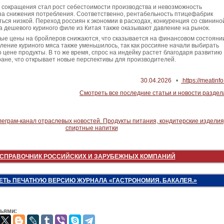
 сокращения стал рост себестоимости производства и невозможность
-за снижения потребления. Соответственно, рентабельность птицефабрик
ься низкой. Переход россиян к экономии в расходах, конкуренция со свинино
 дешевого куриного филе из Китая также оказывают давление на рынок.
вые цены на бройлеров снижаются, что сказывается на финансовом состояни
ение куриного мяса также уменьшилось, так как россияне начали выбирать
 цене продукты. В то же время, спрос на индейку растет благодаря развитию
тране, что открывает новые перспективы для производителей.
30.04.2026
•
https://meatinfo
Смотреть все последние статьи и новости раздел
СПРАВОЧНИК РОССИЙСКИХ И ЗАРУБЕЖНЫХ КОМПАНИЙ
ЕТЬ ПЕЧАТНУЮ ВЕРСИЮ ЖУРНАЛА «ГАСТРОНОМИЯ. БАКАЛЕЯ.»
зьями: