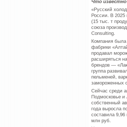
Что известно
«Русский холод
России. В 2025
(15 тыс. т прод
союза производ
Consulting.
Компания была о
фабрики «Алтай
продавал морож
расширяться на
брендов — «Лак
группа развива
пельменей, варе
замороженных о
Сейчас среди а
Подмосковье и 
собственный ав
года выросла п
составила 9,96 
млн руб.