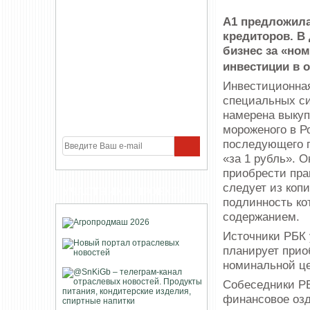
А1 предложила
кредиторов. В
бизнес за «но
инвестиции в 
Инвестиционная
специальных си
намерена выкуп
мороженого в Р
последующего п
«за 1 рубль». 
приобрести пра
следует из коп
УЧАСТНИКИ ПРОЕКТА
подлинность ко
содержанием.
Источники РБК 
планирует прио
номинальной це
Собеседники РБ
финансовое озд