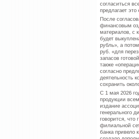
согласиться вс
предлагает это 
После согласов
финансовым озд
материалов, с 
будет выкуплен
рубль», а пото
руб. «для пере
запасов готово
также «операци
согласно предл
деятельность к
сохранить около
С 1 мая 2026 г
продукции всем
издание ассоц
генерального д
говорится, что
филиальной сет
банка привело 
создало дополн