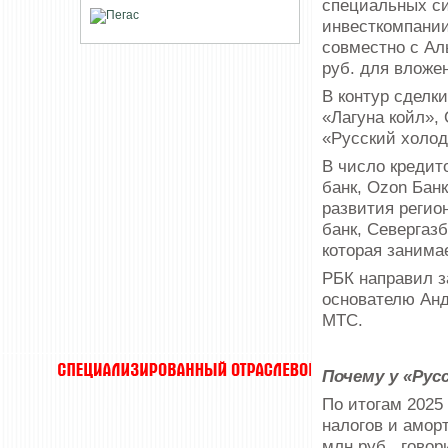
специальных си
инвесткомпании
совместно с Ал
руб. для вложе
В контур сделк
«Лагуна койл»,
«Русский холод
В число кредит
банк, Ozon Бан
развития регио
банк, Севергаз
которая занима
РБК направил з
основателю Анд
МТС.
Почему у «Рус
По итогам 2025
налогов и амор
млн руб., гово