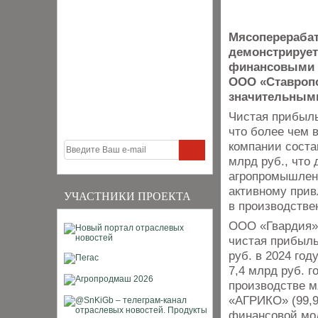
Мясоперераба
демонстрирует
финансовыми 
ООО «Ставропо
значительными 
Чистая прибыль
что более чем 
компании соста
млрд руб., что
агропромышленн
активному при
УЧАСТНИКИ ПРОЕКТА
в производстве
ООО «Гвардия» 
чистая прибыль
руб. в 2024 год
7,4 млрд руб. 
производстве 
«АГРИКО» (99,9
финансовой мод