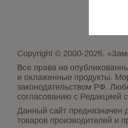
Copyright © 2000-2026. «З
Все права на опубликованн
и охлаженные продукты. Мо
законодательством РФ. Люб
согласованию с Редакцией с
Данный сайт предназначен 
товаров производителей и 