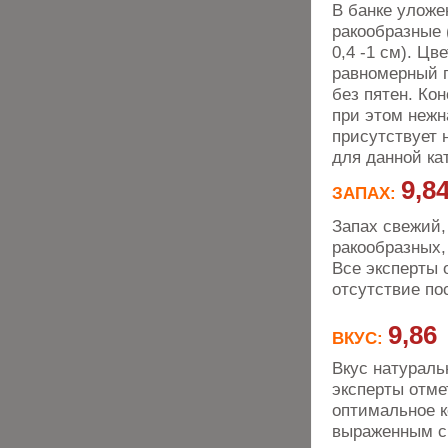
В банке уложе
ракообразные 
0,4 -1 см). Цв
равномерный п
без пятен. Ко
при этом нежн
присутствует 
для данной ка
9,8
ЗАПАХ:
Запах свежий,
ракообразных,
Все эксперты 
отсутствие по
9,86
ВКУС:
Вкус натураль
эксперты отме
оптимальное к
выраженным с