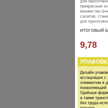
для приготовл
прекрасным ин
множество блю
салатов, стан
для приготовл
ИТОГОВЫЙ Б
9,78
УПАКОВК
Дизайн упаков
ассоциации с
элементом в 
позволяющий б
Удобные форма
а также транс
без труда исп
пикнике.