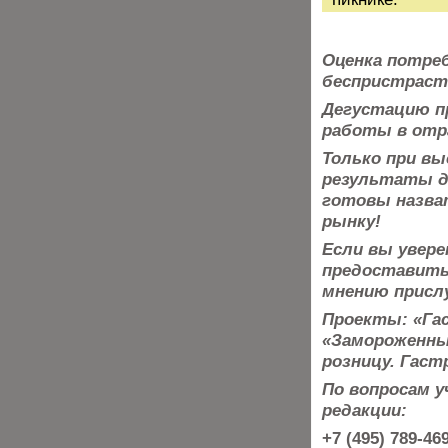
Оценка потре
беспристраст
Дегустацию п
работы в отра
Только при вы
результаты
д
готовы назва
рынку!
Если вы увере
предоставить 
мнению присл
Проекты: «Гас
«Замороженны
розницу. Гаст
По вопросам 
редакции:
+7 (495) 789-4