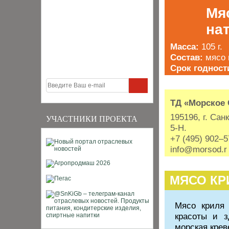
Мя
на
Масса:
105 г.
Состав:
мясо 
Срок годност
ТД «Морское
195196, г. Сан
УЧАСТНИКИ ПРОЕКТА
5-Н.
+7 (495) 902–
info@morsod.r
МЯСО КР
Мясо криля 
красоты и з
морская крев