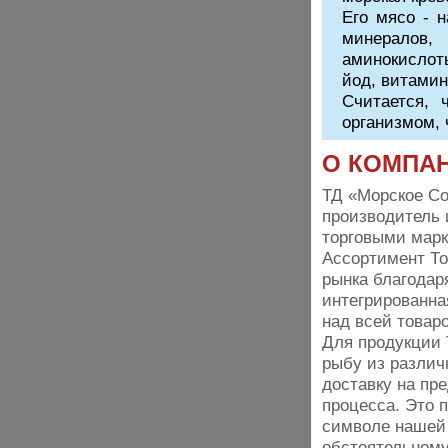
Его мясо - 
минералов,
аминокислоты
йод, витамин
Считается, 
организмом, 
О КОМПА
ТД «Морское Со
производитель 
торговыми марк
Ассортимент То
рынка благодар
интегрированна
над всей товар
Для продукции
рыбу из различ
доставку на пр
процесса. Это 
символе нашей 
обстоятельному