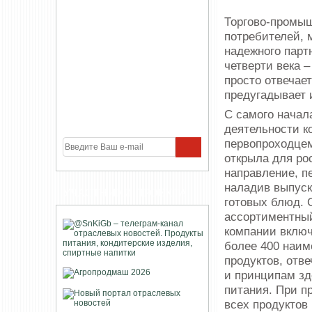
Торгово-промыш
потребителей, 
надежного парт
четверти века –
просто отвечае
предугадывает 
С самого начал
деятельности к
первопроходцем
открыла для ро
направление, п
наладив выпус
УЧАСТНИКИ ПРОЕКТА
готовых блюд. 
ассортиментны
компании включ
более 400 наим
продуктов, отв
и принципам зд
питания. При п
всех продуктов