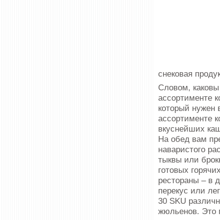
снековая проду
Словом, каковы
ассортименте к
который нужен в
ассортименте к
вкуснейших каш
На обед вам пр
наваристого ра
тыквы или брок
готовых горячи
рестораны – в 
перекус или ле
30 SKU различн
жюльенов. Это 