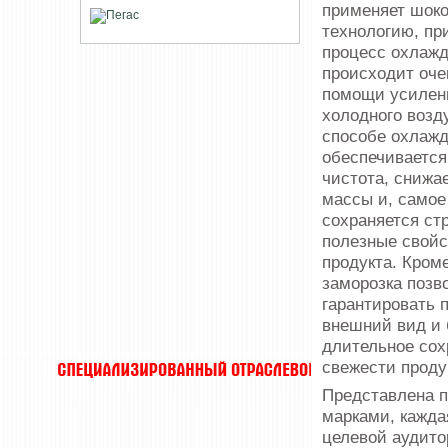
применяет шоко
технологию, пр
процесс охлаж
происходит оче
помощи усиленн
холодного возд
способе охлаж
обеспечивается
чистота, снижа
массы и, самое
сохраняется стр
полезные свойс
продукта. Кроме
заморозка позв
гарантировать 
внешний вид и 
длительное сох
свежести проду
Представлена п
марками, кажда
целевой аудит