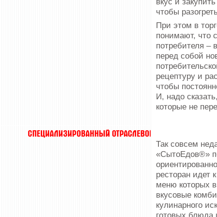
вкус и закупить
чтобы разогреть
При этом в тор
понимают, что 
потребителя – 
перед собой но
потребительско
рецептуру и ра
чтобы постоянн
И, надо сказат
которые не пер
Так совсем нед
«СытоЕдов®» по
ориентированно
ресторан идет 
меню которых в
вкусовые комб
кулинарного ис
готовых блюда 