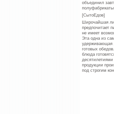
объединил завт
полуфабрикаты
[СытоЕдов]
Широчайшая лин
предпочитает п
не имеет возмо
Эта одна из са
удерживающая л
готовых обедов
блюда готовятс
десятилетиями 
продукции прои
под строгим кон