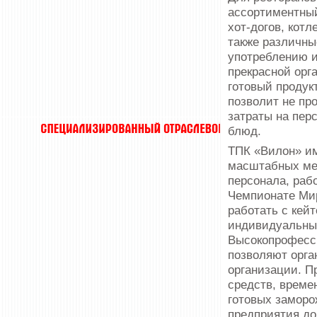
ассортиментный
хот-догов, котл
также различны
употреблению и
прекрасной орг
готовый продук
позволит не пр
затраты на пер
блюд.
ТПК «Вилон» им
масштабных мер
персонала, раб
Чемпионате Мир
работать с кей
индивидуальны
Высокопрофесс
позволяют орга
организации. 
средств, време
готовых заморо
предприятия д