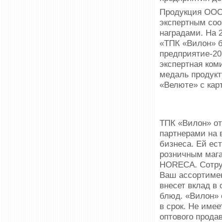
Продукция ООО 
экспертным со
наградами. На 
«ТПК «Вилон» 
предприятие-20
экспертная ком
медаль продукт
«Велюте» с ка
ТПК «Вилон» от
партнерами на 
бизнеса. Ей ес
розничным мага
HORECA. Сотру
Ваш ассортимен
внесет вклад в
блюд. «Вилон» 
в срок. Не имее
оптового прода