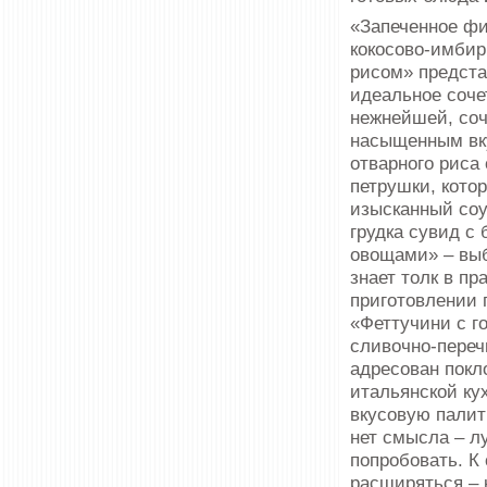
«Запеченное фи
кокосово-имбир
рисом» предста
идеальное соче
нежнейшей, соч
насыщенным вк
отварного риса
петрушки, кото
изысканный соу
грудка сувид с 
овощами» – выб
знает толк в п
приготовлении 
«Феттучини с г
сливочно-переч
адресован покл
итальянской ку
вкусовую палит
нет смысла – л
попробовать. К
расширяться – 