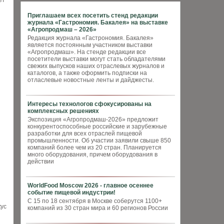
ет
Приглашаем всех посетить стенд редакции
журнала «Гастрономия. Бакалея» на выставке
«Агропродмаш – 2026»
Редакция журнала «Гастрономия. Бакалея»
является постоянным участником выставки
«Агропродмаш». На стенде редакции все
посетители выставки могут стать обладателями
свежих выпусков наших отраслевых журналов и
каталогов, а также оформить подписки на
отласлевые новостные ленты и дайджесты.
Интересы технологов сфокусированы на
комплексных решениях
Экспозиция «Агропродмаш-2026» предложит
конкурентоспособные российские и зарубежные
разработки для всех отраслей пищевой
промышленности. Об участии заявили свыше 850
компаний более чем из 20 стран. Планируется
много оборудования, причем оборудования в
действии
WorldFood Moscow 2026 - главное осеннее
событие пищевой индустрии!
С 15 по 18 сентября в Москве соберутся 1100+
кус
компаний из 30 стран мира и 60 регионов России