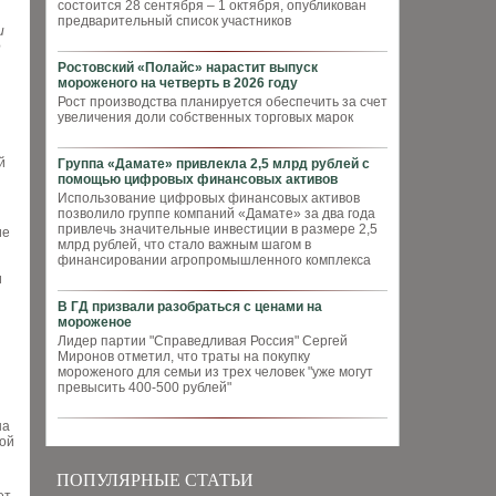
состоится 28 сентября – 1 октября, опубликован
предварительный список участников
и
е
Ростовский «Полайс» нарастит выпуск
мороженого на четверть в 2026 году
Рост производства планируется обеспечить за счет
увеличения доли собственных торговых марок
й
Группа «Дамате» привлекла 2,5 млрд рублей с
помощью цифровых финансовых активов
Использование цифровых финансовых активов
позволило группе компаний «Дамате» за два года
привлечь значительные инвестиции в размере 2,5
ие
млрд рублей, что стало важным шагом в
финансировании агропромышленного комплекса
и
В ГД призвали разобраться с ценами на
мороженое
Лидер партии "Справедливая Россия" Сергей
Миронов отметил, что траты на покупку
мороженого для семьи из трех человек "уже могут
превысить 400-500 рублей"
на
вой
ПОПУЛЯРНЫЕ СТАТЬИ