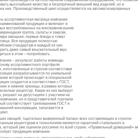
пании производится на собственном современном оборудовании, что позволя
овать высочайшее качество и безупречный внешний вид изделий, но и
на них. Производственный цикл осуществляется на автоматизированных
нь ассортиментная матрица компании
наименований продукции и включает в
мых востребованных на консервном рынке
маринадная группа, салаты и закуски,
икра овощная, первые блюда и томат
орчица. Вся продукция полностью
ийским стандартам и каждый из них
рить даже самый взыскательный вкус.
иться в этом – попробовать.
мпании – результат работы команды
снову ассортиментного портфеля
, изготовленные в строгом соответствии
позиция разрабатывается по уникальной
ание которой происходит в специальной
кция создается в соответствии с ГОСТ,
ние и нижние границы, в рамках которых
сколько рецептур. Какую из них выберут
а, решают на дегустациях с участием не
 компании, но и представителей торговли.
рый соответствует требованиям ГОСТ и
машней консервации, запускается в
цикл.
ших овощей, тщательно выверенный баланс всех составляющих и строгое
танным рецептурам и технологиям являются гарантией стабильного и
а, который уже оценили россияне по всей стране. «Правильный домашний» в
пробует продукцию компании.