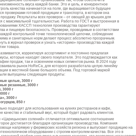
Царицынские соленья» организована так, чтобы обеспечить
 неизменность вкуса каждой банки. Это и цель, и конкурентное
роль качества начинается на поле, где выращивается будущее
ся проверками готовой продукции и транспорта, в котором она
 продажу. Результаты всех проверок – от овощей до крышек для
я с максимальной тщательностью. Работа по ГОСТ и выстроенная в
ебованиями ХАССП технология производства гарантируют
тва и пищевую безопасность. Проверки, проводимые в соответствии
каждой контрольной точке технологической цепочки, соблюдение
жима и санитарных норм делают процесс абсолютно прозрачным.
нуть в журнал проверок и узнать «историю» производства каждой
тии товара.
азвивается, корректируя ассортимент и постоянно предлагая
кусы, которые находят своего покупателя. Это подтверждается как
фии продаж, так и освоением новых сегментов рынка. В 2024 году
осваивала рынок HoReCa, для которого разработала целую линейку
ации в жестяной банке большого объема. Под торговой маркой
ли выпущены следующие продукты:
ые целые, 3000 г
ые резанные, 3000 г
 3000 г
3000 г
», 3000 г
огурцов, 850 г
ьно подходят для использования на кухнях ресторанов и кафе,
е качество и стабильный вкус, который будет радовать клиентов.
я «Царицынских солений» отличается оптимальное соотношение
оторое достигается благодаря организации производства. Компания
овощи напрямую у фермерских хозяйств региона и выпускает продукцию на
технологичном оборудовании с строгим контролем качества. Все это в