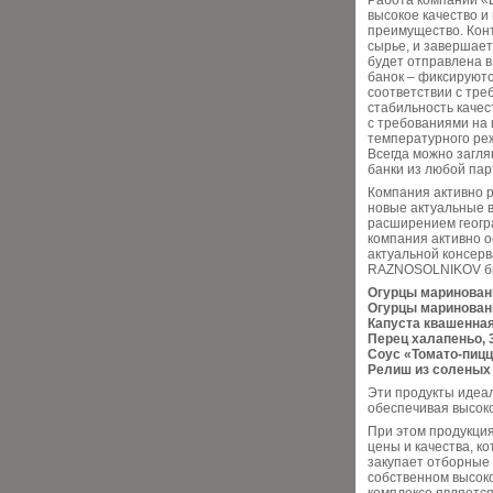
Работа компании «
высокое качество и
преимущество. Конт
сырье, и завершает
будет отправлена в
банок – фиксируютс
соответствии с тр
стабильность качес
с требованиями на 
температурного ре
Всегда можно загля
банки из любой пар
Компания активно р
новые актуальные в
расширением геогра
компания активно 
актуальной консерв
RAZNOSOLNIKOV бы
Огурцы маринованн
Огурцы маринованн
Капуста квашенная,
Перец халапеньо, 
Соус «Томато-пицца
Релиш из соленых 
Эти продукты идеал
обеспечивая высоко
При этом продукци
цены и качества, к
закупает отборные 
собственном высоко