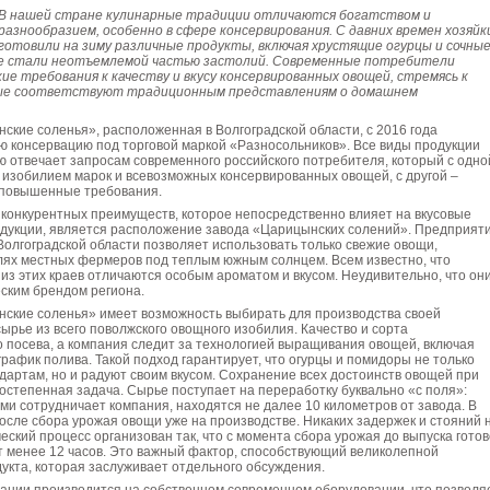
В нашей стране кулинарные традиции отличаются богатством и
разнообразием, особенно в сфере консервирования. С давних времен хозяйк
готовили на зиму различные продукты, включая хрустящие огурцы и сочны
е стали неотъемлемой частью застолий. Современные потребители
ие требования к качеству и вкусу консервированных овощей, стремясь к
ые соответствуют традиционным представлениям о домашнем
кие соленья», расположенная в Волгоградской области, с 2016 года
ю консервацию под торговой маркой «Разносольников». Все виды продукции
 отвечает запросам современного российского потребителя, который с одно
 изобилием марок и всевозможных консервированных овощей, с другой –
 повышенные требования.
 конкурентных преимуществ, которое непосредственно влияет на вкусовые
одукции, является расположение завода «Царицынских солений». Предприят
Волгоградской области позволяет использовать только свежие овощи,
ях местных фермеров под теплым южным солнцем. Всем известно, что
из этих краев отличаются особым ароматом и вкусом. Неудивительно, что он
ским брендом региона.
ские соленья» имеет возможность выбирать для производства своей
ырье из всего поволжского овощного изобилия. Качество и сорта
 посева, а компания следит за технологией выращивания овощей, включая
график полива. Такой подход гарантирует, что огурцы и помидоры не только
дартам, но и радуют своим вкусом. Сохранение всех достоинств овощей при
остепенная задача. Сырье поступает на переработку буквально «с поля»:
ыми сотрудничает компания, находятся не далее 10 километров от завода. В
после сбора урожая овощи уже на производстве. Никаких задержек и стояний 
ческий процесс организован так, что с момента сбора урожая до выпуска гото
т менее 12 часов. Это важный фактор, способствующий великолепной
укта, которая заслуживает отдельного обсуждения.