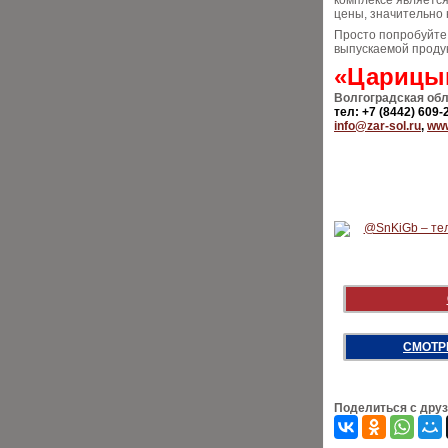
комплексе является
цены, значительно 
Просто попробуйте 
выпускаемой продук
«Царицын
Волгоградская обл.
тел: +7 (8442) 609-
info@zar-sol.ru
,
www
СМОТР
Поделиться с дру