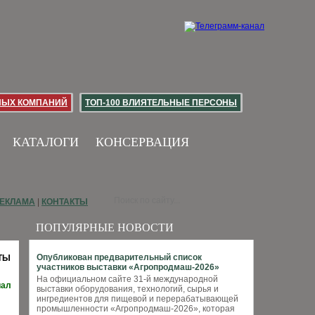
НЫХ КОМПАНИЙ
ТОП-100 ВЛИЯТЕЛЬНЫЕ ПЕРСОНЫ
КАТАЛОГИ
КОНСЕРВАЦИЯ
ЕКЛАМА
|
КОНТАКТЫ
ПОПУЛЯРНЫЕ НОВОСТИ
Опубликован предварительный список
ТЫ
участников выставки «Агропродмаш-2026»
На официальном сайте 31-й международной
иал
выставки оборудования, технологий, сырья и
ингредиентов для пищевой и перерабатывающей
промышленности «Агропродмаш-2026», которая