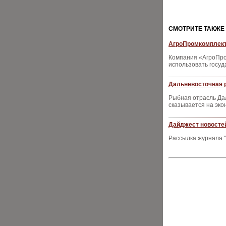
CМОТРИТЕ ТАКЖЕ
АгроПромкомплект
Компания «АгроПро
использовать госуд
Дальневосточная 
Рыбная отрасль Дал
сказывается на эко
Дайджест новостей
Рассылка журнала "