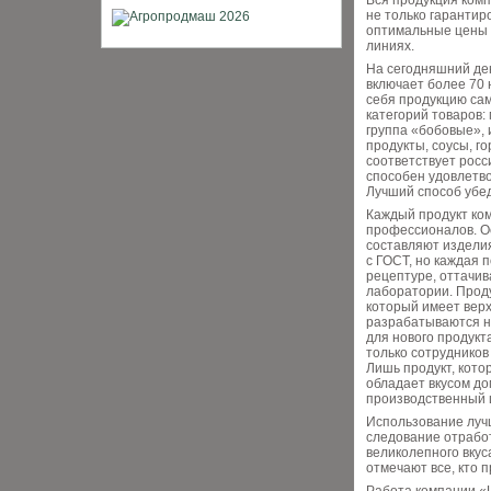
Вся продукция ком
не только гарантир
оптимальные цены 
линиях.
На сегодняшний де
включает более 70 
себя продукцию са
категорий товаров: 
группа «бобовые», 
продукты, соусы, г
соответствует росс
способен удовлетво
Лучший способ убед
Каждый продукт ко
профессионалов. О
составляют изделия
с ГОСТ, но каждая 
рецептуре, оттачив
лаборатории. Проду
который имеет верх
разрабатываются не
для нового продукт
только сотрудников
Лишь продукт, кото
обладает вкусом до
производственный 
Использование луч
следование отрабо
великолепного вкус
отмечают все, кто 