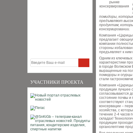
помидоры, которы
предъявляют высок
продуктам, котор
консервировании.
Компания «Царицынс
предлагает овощну
компании полностью
стороны избалован
предъявляет к ним
Одним из ключевых
характеристики пр
в городе Волжском 
выращенные на пол
помидоры и огурцы 
стали гастрономиче
УЧАСТНИКИ ПРОЕКТА
Компания «Царицын
продукции лучшее с
согласовываются до
состояние почвы и 
соответствуют стан
консервации – перв
хозяйства, с котор
течение 2-4 часов 
складах! Технологи
продукции проходи
органолептике прод