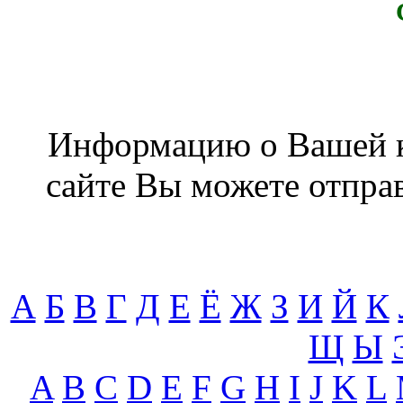
Информацию о Вашей к
сайте Вы можете отпра
А
Б
В
Г
Д
Е
Ё
Ж
З
И
Й
К
Щ
Ы
A
B
C
D
E
F
G
H
I
J
K
L