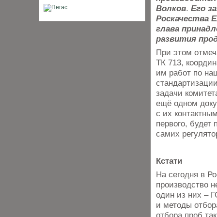
Волков
.
Его з
Роскачества 
глава принад
развития прод
При этом отмеч
ТК 713, коорди
им работ по на
стандартизации
задачи комитет
ещё одном доку
с их контактны
первого, будет 
самих регулято
Кстати
На сегодня в Р
производство н
один из них – 
и методы отбор
отбора проб та