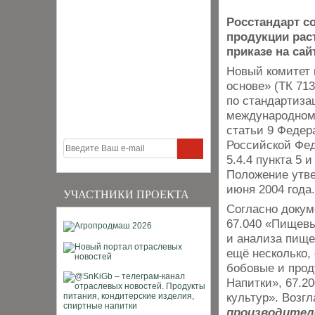
Росстандарт с
продукции рас
приказе на сай
Новый комитет 
основе» (ТК 71
по стандартиза
международном 
статьи 9 Федер
Российской Фед
5.4.4 пункта 5 
Положение утв
июня 2004 года.
УЧАСТНИКИ ПРОЕКТА
Согласно докум
67.040 «Пищевы
и анализа пище
ещё несколько,
бобовые и прод
Напитки», 67.2
культур». Возг
производител