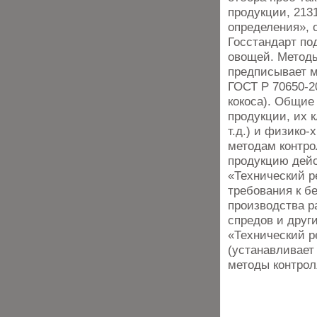
продукции, 213
определения», 
Госстандарт по
овощей. Методы
предписывает м
ГОСТ Р 70650-20
кокоса). Общие
продукции, их к
т.д.) и физико-
методам контро
продукцию дейс
«Технический р
требования к б
производства р
спредов и друг
«Технический р
(устанавливает
методы контроля