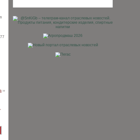
m
177
а
››