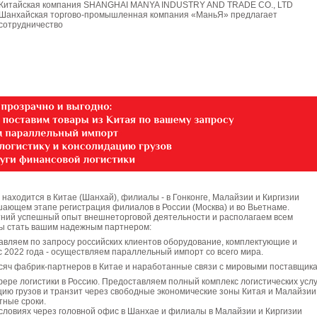
Китайская компания SHANGHAI MANYA INDUSTRY AND TRADE CO., LTD
Шанхайская торгово-промышленная компания «МаньЯ» предлагает
сотрудничество
находится в Китае (Шанхай), филиалы - в Гонконге, Малайзии и Киргизии
шающем этапе регистрация филиалов в России (Москва) и во Вьетнаме.
ний успешный опыт внешнеторговой деятельности и располагаем всем
ы стать вашим надежным партнером:
авляем по запросу российских клиентов оборудование, комплектующие и
 с 2022 года - осуществляем параллельный импорт со всего мира.
ысяч фабрик-партнеров в Китае и наработанные связи с мировыми поставщик
ере логистики в Россию. Предоставляем полный комплекс логистических услу
ию грузов и транзит через свободные экономические зоны Китая и Малайзии
тные сроки.
словиях через головной офис в Шанхае и филиалы в Малайзии и Киргизии