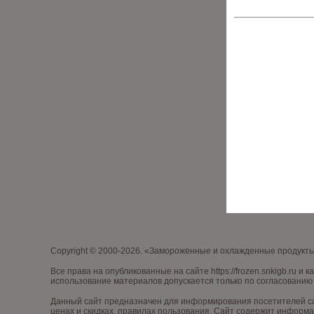
Copyright © 2000-2026. «Замороженные и охлажденные продукт
Все права на опубликованные на сайте
https://frozen.snkigb.ru
и к
использование материалов допускается только по согласованию 
Данный сайт предназначен для информирования посетителей са
ценах и скидках, правилах пользования. Сайт содержит информа