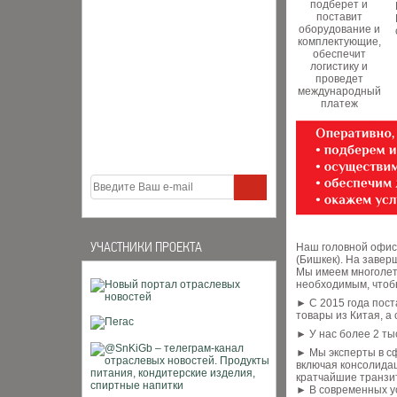
УЧАСТНИКИ ПРОЕКТА
Наш головной офис 
(Бишкек). На завер
Мы имеем многолет
необходимым, чтоб
► С 2015 года пост
товары из Китая, а
► У нас более 2 т
► Мы эксперты в сф
включая консолидац
кратчайшие транзи
► В современных у