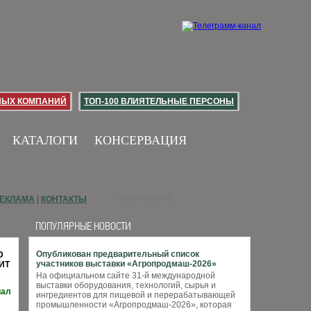
НЫХ КОМПАНИЙ
ТОП-100 ВЛИЯТЕЛЬНЫЕ ПЕРСОНЫ
КАТАЛОГИ
КОНСЕРВАЦИЯ
ЕКЛАМА
|
КОНТАКТЫ
ПОПУЛЯРНЫЕ НОВОСТИ
Опубликован предварительный список
D
участников выставки «Агропродмаш-2026»
ИТ
На официальном сайте 31-й международной
выставки оборудования, технологий, сырья и
иал
ингредиентов для пищевой и перерабатывающей
промышленности «Агропродмаш-2026», которая