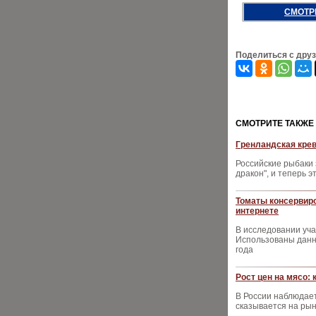
СМОТР
Поделиться с дру
CМОТРИТЕ ТАКЖЕ
Гренландская крев
Российские рыбаки 
дракон", и теперь 
Томаты консервиро
интернете
В исследовании уча
Использованы данны
года
Рост цен на мясо:
В России наблюдает
сказывается на рын