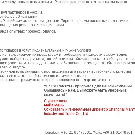
им международные платежи из России в различных валютах на выгодных
пул партнеров в России.
ют более 70 компаний.
с Российским экспортным центром, Торгово - промышленными палатами и
амещения регионов России, банками.
манда опытных профессионалов.
р товаров и услуг, индивидуальные и гибкие условия.
лиентам, следуем их процедурам и требованиям к каждому заказу. Ведем
ументооборот на русском, английском и китайском языках по выбору партнера
нок, участвуем в исследованиях и собираем информацию, чтобы своевремен
атегию закупок;
тоянной коммуникации с поставщиками для гарантии стабильного качества
доставки в срок для обеспечения взаимной выгоды;
 опытом и стремимся к совершенствованию стандартов качества.
“Наши клиенты - приоритет для нашей компании.
Обращаясь к нам, Вы можете быть уверены в
результате!”
С уважением,
Майя Мань
Основатель и генеральный директор Shanghai Man
Industry and Trade Co., Ltd
Телефон: +86-21-61479501. Факс: +86-21-61479501