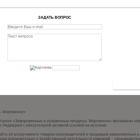
ЗАДАТЬ ВОПРОС
ы. Мороженое»
аталоге «Замороженные и охлаженные продукты. Мороженое» материалы охра
с Редакцией с обязательной активной ссылкой на источник.
йта об ассортименте товаров производителей и продавцов замороженных и х
цию исключительно о хозяйственной деятельности компаний – производителе