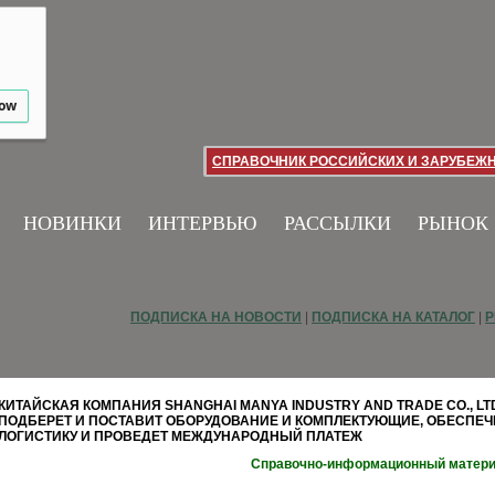
low
СПРАВОЧНИК РОССИЙСКИХ И ЗАРУБЕЖ
НОВИНКИ
ИНТЕРВЬЮ
РАССЫЛКИ
РЫНОК
ПОДПИСКА НА НОВОСТИ
|
ПОДПИСКА НА КАТАЛОГ
|
Р
КИТАЙСКАЯ КОМПАНИЯ SHANGHAI MANYA INDUSTRY AND TRADE CO., LT
ПОДБЕРЕТ И ПОСТАВИТ ОБОРУДОВАНИЕ И КОМПЛЕКТУЮЩИЕ, ОБЕСПЕЧ
ЛОГИСТИКУ И ПРОВЕДЕТ МЕЖДУНАРОДНЫЙ ПЛАТЕЖ
Справочно-информационный матер