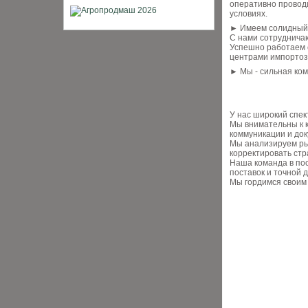
оперативно провод
условиях.
► Имеем солидный 
С нами сотруднича
Успешно работаем 
центрами импортоз
► Мы - сильная ко
У нас широкий спект
Мы внимательны к к
коммуникации и док
Мы анализируем ры
корректировать стр
Наша команда в пос
поставок и точной 
Мы гордимся своим