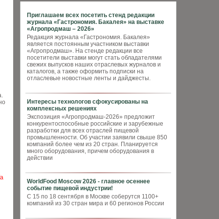
Приглашаем всех посетить стенд редакции
журнала «Гастрономия. Бакалея» на выставке
«Агропродмаш – 2026»
Редакция журнала «Гастрономия. Бакалея»
является постоянным участником выставки
«Агропродмаш». На стенде редакции все
посетители выставки могут стать обладателями
свежих выпусков наших отраслевых журналов и
каталогов, а также оформить подписки на
отласлевые новостные ленты и дайджесты.
.
Интересы технологов сфокусированы на
но
комплексных решениях
Экспозиция «Агропродмаш-2026» предложит
конкурентоспособные российские и зарубежные
разработки для всех отраслей пищевой
промышленности. Об участии заявили свыше 850
компаний более чем из 20 стран. Планируется
много оборудования, причем оборудования в
действии
Ya
WorldFood Moscow 2026 - главное осеннее
событие пищевой индустрии!
С 15 по 18 сентября в Москве соберутся 1100+
компаний из 30 стран мира и 60 регионов России